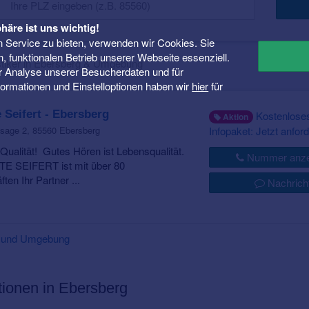
häre ist uns wichtig!
 Service zu bieten, verwenden wir Cookies. Sie
n, funktionalen Betrieb unserer Webseite essenziell.
tiker in Ebersberg & Umgebung
er Analyse unserer Besucherdaten und für
Informationen und Einstelloptionen haben wir
hier
für
 Seifert - Ebersberg
Kostenlose
Aktion
Infopaket: Jetzt anford
sage 2, 85560 Ebersberg
e Qualität! Gutes Hören ist Lebensqualität.
Nummer anze
 SEIFERT ist mit über 80
en Ihr Partner ...
Nachrich
rg und Umgebung
tionen in Ebersberg