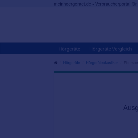
meinhoergeraet.de - Verbraucherportal fü
Hörgeräte
Hörgeräte Vergleich
Hörgeräte
Hörgeräteakustiker
Ebersbe
Ausg