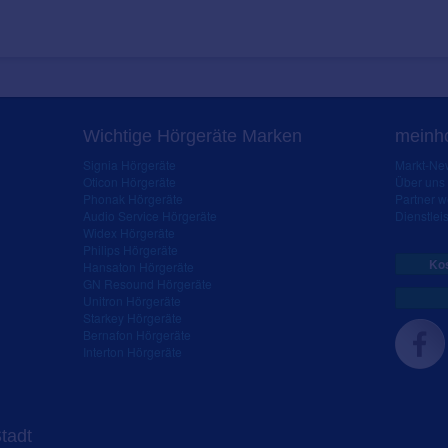
Wichtige Hörgeräte Marken
meinho
Signia Hörgeräte
Markt-New
Oticon Hörgeräte
Über uns
Phonak Hörgeräte
Partner 
Audio Service Hörgeräte
Dienstleis
Widex Hörgeräte
Philips Hörgeräte
Kos
Hansaton Hörgeräte
GN Resound Hörgeräte
Unitron Hörgeräte
Starkey Hörgeräte
Bernafon Hörgeräte
Interton Hörgeräte
Stadt