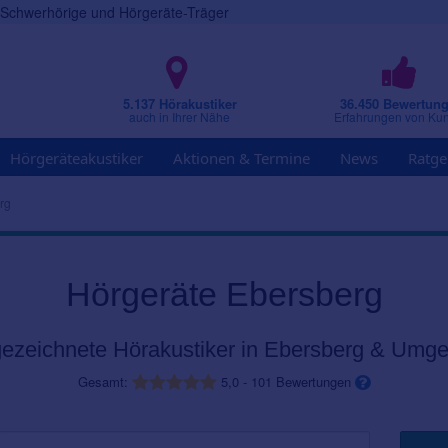
r Schwerhörige und Hörgeräte-Träger
5.137 Hörakustiker
36.450 Bewertun
auch in Ihrer Nähe
Erfahrungen von Ku
Hörgeräteakustiker
Aktionen & Termine
News
Ratge
rg
Hörgeräte Ebersberg
ezeichnete Hörakustiker in Ebersberg & Umg
Gesamt:
5,0
-
101
Bewertungen