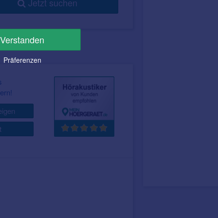
Jetzt suchen
Verstanden
Präferenzen
s
ern!
igen
t