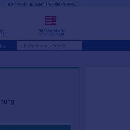
Anmelden
·
Registrieren
Markt-News
gen
487 Hörgeräte
nden
in der Übersicht
ber
ebung