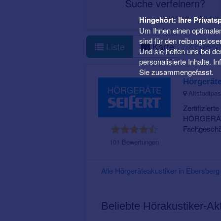
Suche verfeinern?
Hingehört: Ihre Privatsp
Um Ihnen einen optimalen
sind für den reibungslose
2 Hörakus
Liste
Karte
Und sie helfen uns bei d
personalisierte Inhalte. 
Sie zusammengefasst.
Hörgeräte
Altstadtpas
Zertifiziert
HÖRGERÄTE
Fachgeschäft
101 Bewertungen
Alle Hörgeräteakustiker in Ebersbe
Beliebte Hörakustiker-Ak