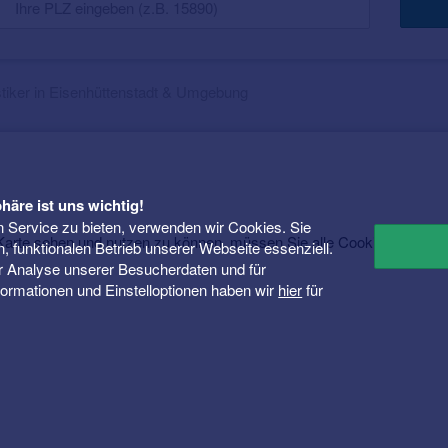
tiker in Eisenhüttenstadt & Umgebung
häre ist uns wichtig!
 Service zu bieten, verwenden wir Cookies. Sie
rte sehen und nutzen zu können, müssen Sie alle Cookies akzepti
n, funktionalen Betrieb unserer Webseite essenziell.
er Analyse unserer Besucherdaten und für
Informationen und Einstelloptionen haben wir
hier
für