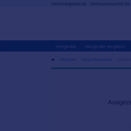
meinhoergeraet.de - Verbraucherportal fü
Hörgeräte
Hörgeräte Vergleich
Hörgeräte
Hörgeräteakustiker
Eisenhüt
Ausgeze