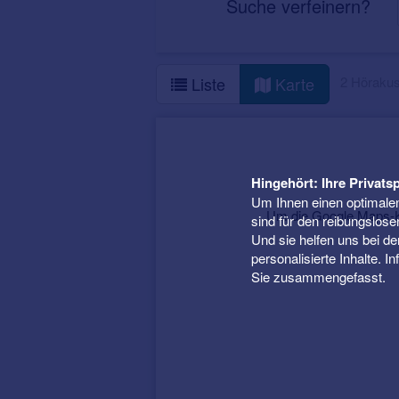
Suche verfeinern?
2 Hörakus
Liste
Karte
Hingehört: Ihre Privatsp
Um Ihnen einen optimalen
Um die Google Maps-Ka
sind für den reibungslose
Und sie helfen uns bei d
personalisierte Inhalte. 
Sie zusammengefasst.