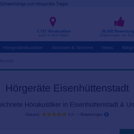
r Schwerhörige und Hörgeräte-Träger
5.137 Hörakustiker
36.450 Bewertun
auch in Ihrer Nähe
Erfahrungen von Ku
Hörgeräteakustiker
Aktionen & Termine
News
Ratge
tenstadt
Hörgeräte Eisenhüttenstadt
ichnete Hörakustiker in Eisenhüttenstadt & 
Gesamt:
5,0
-
1
Bewertungen