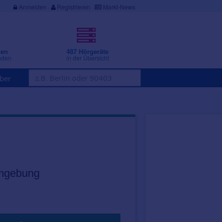
Anmelden
·
Registrieren
Markt-News
gen
487 Hörgeräte
nden
in der Übersicht
ber
Umgebung