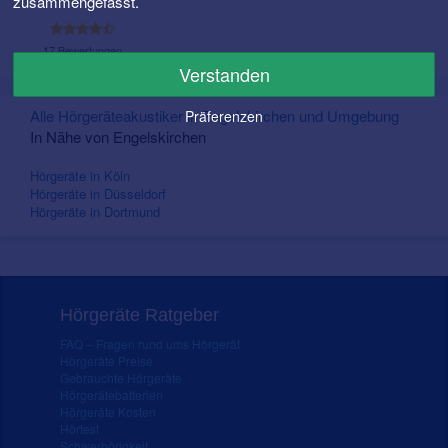
zusammengefasst.
17 Bewertungen
Verstanden
Alle Hörgeräteakustiker in Engelskirchen und Umgebung
Präferenzen
In Nähe von Engelskirchen
Hörgeräte in Köln
Hörgeräte in Düsseldorf
Hörgeräte in Dortmund
Hörgeräte Ratgeber
FAQ – Fragen rund ums Hörgerät
Hörgeräte Preise
Gebrauchte Hörgeräte
Hörgerätebatterien
Hörgeräte Kosten
Hörtest
Schwerhörigkeit