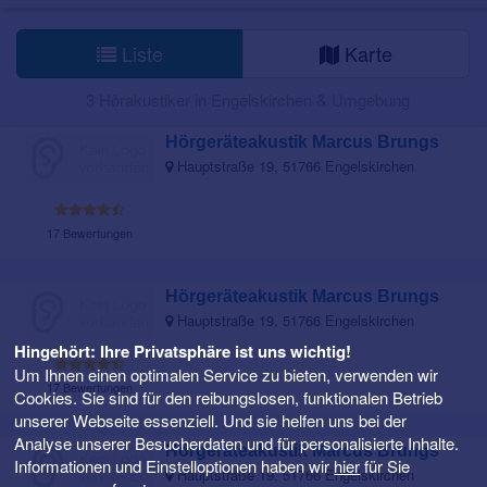
Liste
Karte
3 Hörakustiker in Engelskirchen & Umgebung
Hörgeräteakustik Marcus Brungs
Hauptstraße 19, 51766 Engelskirchen
17 Bewertungen
Hörgeräteakustik Marcus Brungs
Hauptstraße 19, 51766 Engelskirchen
Hingehört: Ihre Privatsphäre ist uns wichtig!
Um Ihnen einen optimalen Service zu bieten, verwenden wir
17 Bewertungen
Cookies. Sie sind für den reibungslosen, funktionalen Betrieb
unserer Webseite essenziell. Und sie helfen uns bei der
Analyse unserer Besucherdaten und für personalisierte Inhalte.
Hörgeräteakustik Marcus Brungs
Informationen und Einstelloptionen haben wir
hier
für Sie
Hauptstraße 19, 51766 Engelskirchen