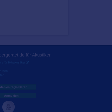
ergeraet.de für Akustiker
s für Hörakustiker
werden
ter
tenlos registrieren
Anmelden