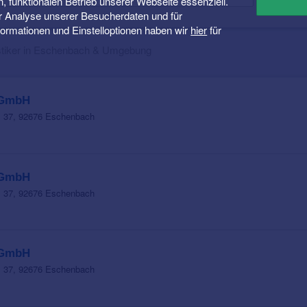
n, funktionalen Betrieb unserer Webseite essenziell.
er Analyse unserer Besucherdaten und für
Informationen und Einstelloptionen haben wir
hier
für
stiker in Eschenbach & Umgebung
 GmbH
z 37, 92676 Eschenbach
 GmbH
z 37, 92676 Eschenbach
 GmbH
z 37, 92676 Eschenbach