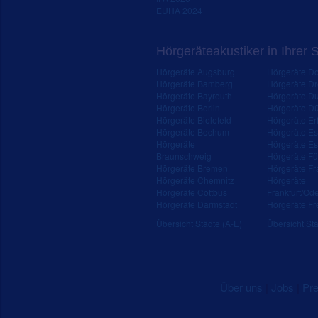
EUHA 2024
Hörgeräteakustiker in Ihrer 
Hörgeräte Augsburg
Hörgeräte D
Hörgeräte Bamberg
Hörgeräte D
Hörgeräte Bayreuth
Hörgeräte Du
Hörgeräte Berlin
Hörgeräte Dü
Hörgeräte Bielefeld
Hörgeräte Erf
Hörgeräte Bochum
Hörgeräte E
Hörgeräte
Hörgeräte Es
Braunschweig
Hörgeräte Fü
Hörgeräte Bremen
Hörgeräte Fr
Hörgeräte Chemnitz
Hörgeräte
Hörgeräte Cottbus
Frankfurt/Od
Hörgeräte Darmstadt
Hörgeräte Fr
Übersicht Städte (A-E)
Übersicht Stä
Über uns
|
Jobs
|
Pr