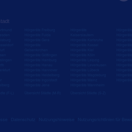
Stadt
ortmund
Hörgeräte Freiburg
Hörgeräte
Hörgerät
resden
Hörgeräte Fulda
Kaiserslautern
Hörgerät
isburg
Hörgeräte Gera
Hörgeräte Karlsruhe
Hörgerät
sseldorf
Hörgeräte
Hörgeräte Kassel
Hörgerät
urt
Gelsenkirchen
Hörgeräte Kiel
Hörgerät
ssen
Hörgeräte Göttingen
Hörgeräte Köln
Hörgerät
slingen
Hörgeräte Hamburg
Hörgeräte Leipzig
Hörgerät
rth
Hörgeräte Hanau
Hörgeräte Leverkusen
Hörgerät
ankfurt
Hörgeräte Hannover
Hörgeräte Lübeck
Hörgerät
Hörgeräte Heidelberg
Hörgeräte Magdeburg
Hörgerät
er
Hörgeräte Ingolstadt
Hörgeräte Mainz
Hörgerät
eiberg
Hörgeräte Jena
Hörgeräte Mannheim
dte (F-L)
Übersicht Städte (M-R)
Übersicht Städte (S-Z)
esse
|
Datenschutz
|
Nutzungshinweise
|
Nutzungsrichtlinien für Bew