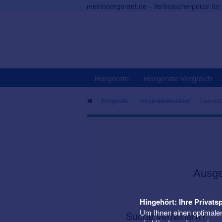
meinhoergeraet.de - Verbraucherportal fü
Hörgeräte
Hörgeräte Vergleich
Hörgeräte
Hörgeräteakustiker
Eschen
Ausge
Hingehört: Ihre Privatsp
Um Ihnen einen optimalen
Suche verfeinern?