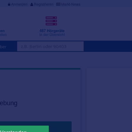
Anmelden
·
Registrieren
Markt-News
gen
487 Hörgeräte
nden
in der Übersicht
ber
gebung
Jetzt suchen