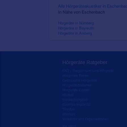
Alle Hörgeräteakustiker in Eschen
In Nähe von Eschenbach
Hörgeräte in Nürnberg
Hörgeräte in Bayreuth
Hörgeräte in Amberg
Hörgeräte Ratgeber
FAQ – Fragen rund ums Hörgerät
Hörgeräte Preise
Gebrauchte Hörgeräte
Hörgerätebatterien
Hörgeräte Kosten
Hörtest
Schwerhörigkeit
Cochlea Implantat
Tinnitus
Hörsturz
Verbände und Organisationen
IFA 2020