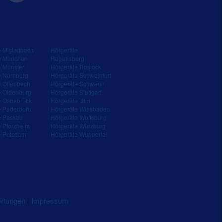
e M'gladbach
Hörgeräte
e München
Regensburg
e Münster
Hörgeräte Rostock
e Nürnberg
Hörgeräte Schweinfurt
e Offenbach
Hörgeräte Schwerin
e Oldenburg
Hörgeräte Stuttgart
e Osnabrück
Hörgeräte Ulm
e Paderborn
Hörgeräte Wiesbaden
e Passau
Hörgeräte Wolfsburg
e Pforzheim
Hörgeräte Würzburg
e Potsdam
Hörgeräte Wuppertal
ertungen
|
Impressum