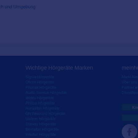
bach und Umgebung
Wichtige Hörgeräte Marken
meinho
Signia Hörgeräte
Markt-New
Oticon Hörgeräte
Über uns
Phonak Hörgeräte
Partner 
Audio Service Hörgeräte
Dienstleis
Widex Hörgeräte
Philips Hörgeräte
Kos
Hansaton Hörgeräte
GN Resound Hörgeräte
Unitron Hörgeräte
Starkey Hörgeräte
Bernafon Hörgeräte
Interton Hörgeräte