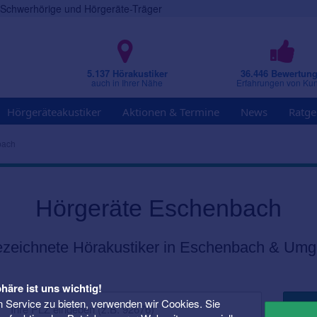
r Schwerhörige und Hörgeräte-Träger
5.137 Hörakustiker
36.446 Bewertun
auch in Ihrer Nähe
Erfahrungen von Ku
Hörgeräteakustiker
Aktionen & Termine
News
Ratge
bach
Hörgeräte Eschenbach
zeichnete Hörakustiker in Eschenbach & Um
häre ist uns wichtig!
 Service zu bieten, verwenden wir Cookies. Sie