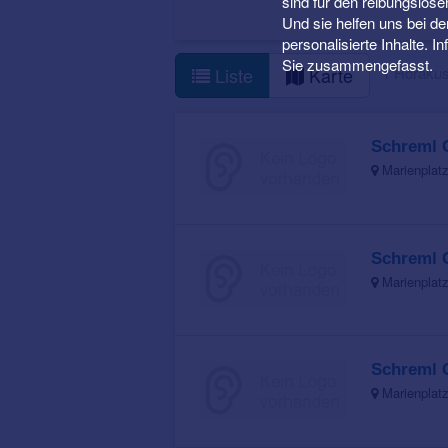
sind für den reibungslose
Und sie helfen uns bei d
personalisierte Inhalte. 
Sie zusammengefasst.
1 Höraku
Liste
Karte
Schreml
Marienplat
Schreml
Marienplat
Schreml
Marienplat