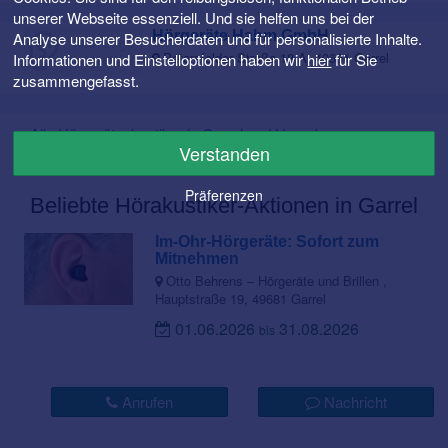
unserer Webseite essenziell. Und sie helfen uns bei der
Hörgeräte Hahm GmbH
Analyse unserer Besucherdaten und für personalisierte Inhalte.
Petersfelder Straße 18 A, 49681 Garrel
Informationen und Einstelloptionen haben wir
hier
für Sie
zusammengefasst.
Alle Hörgeräteakustiker in Garrel und Umgebung
Verstanden
Präferenzen
Beliebte Hörakustiker-Aktionen in Garrel
Im-Ohr-Hörgeräte: Sofort zum
Mitnehmen
Otto Behrens – Hörgeräte und Brillen ,
Hauptstraße 19, 49681 Garrel
01.06.2026
31.08.2026
bis
Anrufen
Nachricht