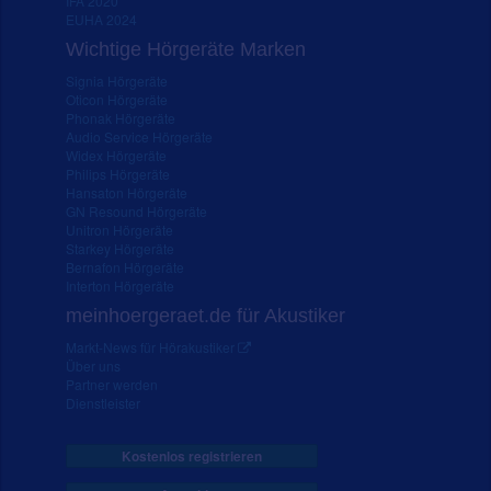
IFA 2020
EUHA 2024
Wichtige Hörgeräte Marken
Signia Hörgeräte
Oticon Hörgeräte
Phonak Hörgeräte
Audio Service Hörgeräte
Widex Hörgeräte
Philips Hörgeräte
Hansaton Hörgeräte
GN Resound Hörgeräte
Unitron Hörgeräte
Starkey Hörgeräte
Bernafon Hörgeräte
Interton Hörgeräte
meinhoergeraet.de für Akustiker
Markt-News für Hörakustiker
Über uns
Partner werden
Dienstleister
Kostenlos registrieren