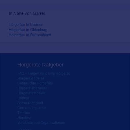
In Nähe von Garrel
Hörgeräte in Bremen
Hörgeräte in Oldenburg
Hörgeräte in Delmenhorst
Hörgeräte Ratgeber
FAQ – Fragen rund ums Hörgerät
Hörgeräte Preise
Gebrauchte Hörgeräte
Hörgerätebatterien
Hörgeräte Kosten
Hörtest
Schwerhörigkeit
Cochlea Implantat
Tinnitus
Hörsturz
Verbände und Organisationen