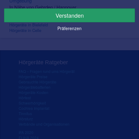
Umgebung
In Nähe von Gehrden / Hannover
Verstanden
Hörgeräte in Hannover
Hörgeräte in Bielefeld
Präferenzen
Hörgeräte in Celle
Hörgeräte Ratgeber
FAQ – Fragen rund ums Hörgerät
Hörgeräte Preise
Gebrauchte Hörgeräte
Hörgerätebatterien
Hörgeräte Kosten
Hörtest
Schwerhörigkeit
Cochlea Implantat
Tinnitus
Hörsturz
Verbände und Organisationen
IFA 2020
EUHA 2024