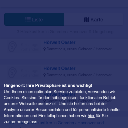
Liste
Karte
3 Hörakustiker in Gehrden / Hannover & Umgebung
Hörwelt Oester
Dammtor 9, 30989 Gehrden / Hannover
Hörwelt Oester
Dammtor 9, 30989 Gehrden / Hannover
Hingehört: Ihre Privatsphäre ist uns wichtig!
Um Ihnen einen optimalen Service zu bieten, verwenden wir
Hörwelt Oester
Cookies. Sie sind für den reibungslosen, funktionalen Betrieb
Dammtor 9, 30989 Gehrden / Hannover
unserer Webseite essenziell. Und sie helfen uns bei der
Analyse unserer Besucherdaten und für personalisierte Inhalte.
Informationen und Einstelloptionen haben wir
hier
für Sie
zusammengefasst.
Alle Hörgeräteakustiker in Gehrden / Hannover und