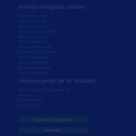
Wichtige Hörgeräte Marken
Signia Hörgeräte
Oticon Hörgeräte
Phonak Hörgeräte
Audio Service Hörgeräte
Widex Hörgeräte
Philips Hörgeräte
Hansaton Hörgeräte
GN Resound Hörgeräte
Unitron Hörgeräte
Starkey Hörgeräte
Bernafon Hörgeräte
Interton Hörgeräte
meinhoergeraet.de für Akustiker
Markt-News für Hörakustiker
Über uns
Partner werden
Dienstleister
Kostenlos registrieren
Anmelden