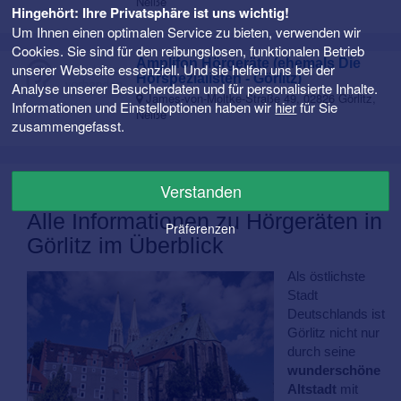
Neiße
Hingehört: Ihre Privatsphäre ist uns wichtig!
Um Ihnen einen optimalen Service zu bieten, verwenden wir
Cookies. Sie sind für den reibungslosen, funktionalen Betrieb
Amplifon Hörgeräte (ehemals Die
unserer Webseite essenziell. Und sie helfen uns bei der
Hörspezialisten - Görlitz)
Analyse unserer Besucherdaten und für personalisierte Inhalte.
James-von-Moltke-Straße 49, 02826 Görlitz,
Informationen und Einstelloptionen haben wir
hier
für Sie
Neiße
zusammengefasst.
Alle Hörgeräteakustiker in Görlitz und Umgebung
Verstanden
Alle Informationen zu Hörgeräten in
Präferenzen
Görlitz im Überblick
Als östlichste
Stadt
Deutschlands ist
Görlitz nicht nur
durch seine
wunderschöne
Altstadt
mit