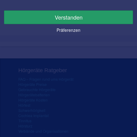
Verstanden
Anrufen
Nachricht
Präferenzen
Hörgeräte Ratgeber
FAQ – Fragen rund ums Hörgerät
Hörgeräte Preise
Gebrauchte Hörgeräte
Hörgerätebatterien
Hörgeräte Kosten
Hörtest
Schwerhörigkeit
Cochlea Implantat
Tinnitus
Hörsturz
Verbände und Organisationen