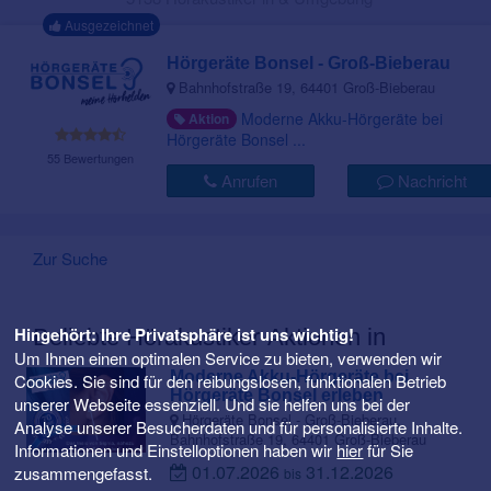
Ausgezeichnet
Hörgeräte Bonsel - Groß-Bieberau
Bahnhofstraße 19, 64401 Groß-Bieberau
Moderne Akku-Hörgeräte bei
Aktion
Hörgeräte Bonsel ...
55 Bewertungen
Anrufen
Nachricht
Zur Suche
Hingehört: Ihre Privatsphäre ist uns wichtig!
Beliebte Hörakustiker-Aktionen in
Um Ihnen einen optimalen Service zu bieten, verwenden wir
Moderne Akku-Hörgeräte bei
Cookies. Sie sind für den reibungslosen, funktionalen Betrieb
Hörgeräte Bonsel erleben
unserer Webseite essenziell. Und sie helfen uns bei der
Hörgeräte Bonsel - Groß-Bieberau,
Analyse unserer Besucherdaten und für personalisierte Inhalte.
Bahnhofstraße 19, 64401 Groß-Bieberau
Informationen und Einstelloptionen haben wir
hier
für Sie
01.07.2026
31.12.2026
zusammengefasst.
bis