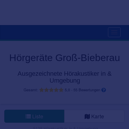
Toggle
navigati
Hörgeräte Groß-Bieberau
Ausgezeichnete Hörakustiker in &
Umgebung
Gesamt:
5,0
-
55
Bewertungen
Liste
Karte
5138 Hörakustiker in & Umgebung