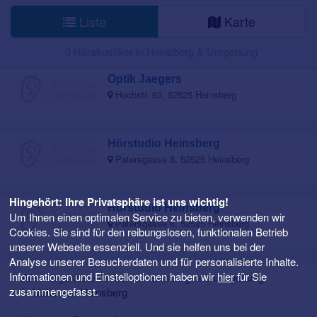
Liste
Karte
3 Hörakustiker in Heinsberg & Umgebung
Optik Jaegers
Hochstr. 63, 52525 Heinsberg
Hörstudio Heinsberg
Patersgasse 8, 52525 Heinsberg
Hingehört: Ihre Privatsphäre ist uns wichtig!
Hörstudio Heinsberg
Um Ihnen einen optimalen Service zu bieten, verwenden wir
Patersgasse 8, 52525 Heinsberg
Cookies. Sie sind für den reibungslosen, funktionalen Betrieb
unserer Webseite essenziell. Und sie helfen uns bei der
Analyse unserer Besucherdaten und für personalisierte Inhalte.
Informationen und Einstelloptionen haben wir
hier
für Sie
Alle Hörgeräteakustiker in Heinsberg und Umgebung
zusammengefasst.
In Nähe von Heinsberg