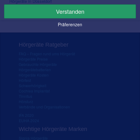
Hörgeräte in Düsseldorf
Hörgeräte in Köln
Verstanden
Hörgeräte in Duisburg
Präferenzen
Hörgeräte Ratgeber
FAQ – Fragen rund ums Hörgerät
Hörgeräte Preise
Gebrauchte Hörgeräte
Hörgerätebatterien
Hörgeräte Kosten
Hörtest
Schwerhörigkeit
Cochlea Implantat
Tinnitus
Hörsturz
Verbände und Organisationen
IFA 2020
EUHA 2024
Wichtige Hörgeräte Marken
Signia Hörgeräte