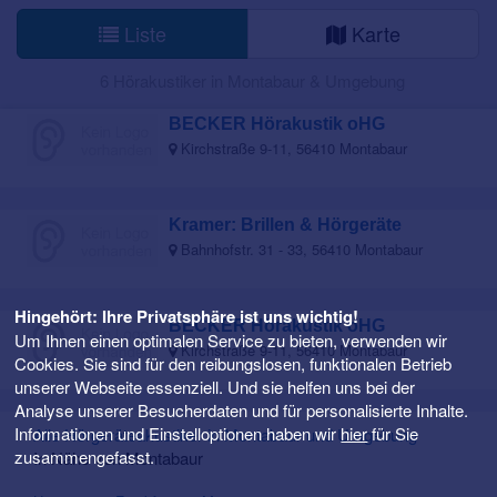
Liste
Karte
6 Hörakustiker in Montabaur & Umgebung
BECKER Hörakustik oHG
Kirchstraße 9-11, 56410 Montabaur
Kramer: Brillen & Hörgeräte
Bahnhofstr. 31 - 33, 56410 Montabaur
Hingehört: Ihre Privatsphäre ist uns wichtig!
BECKER Hörakustik oHG
Um Ihnen einen optimalen Service zu bieten, verwenden wir
Kirchstraße 9-11, 56410 Montabaur
Cookies. Sie sind für den reibungslosen, funktionalen Betrieb
unserer Webseite essenziell. Und sie helfen uns bei der
Analyse unserer Besucherdaten und für personalisierte Inhalte.
Informationen und Einstelloptionen haben wir
hier
für Sie
Alle Hörgeräteakustiker in Montabaur und Umgebung
zusammengefasst.
In Nähe von Montabaur