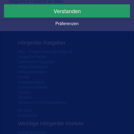
Hörgeräte in Frankfurt am Main
Hörgeräte in Köln
Verstanden
Hörgeräte in Koblenz
Präferenzen
Hörgeräte Ratgeber
FAQ – Fragen rund ums Hörgerät
Hörgeräte Preise
Gebrauchte Hörgeräte
Hörgerätebatterien
Hörgeräte Kosten
Hörtest
Schwerhörigkeit
Cochlea Implantat
Tinnitus
Hörsturz
Verbände und Organisationen
IFA 2020
EUHA 2024
Wichtige Hörgeräte Marken
Signia Hörgeräte