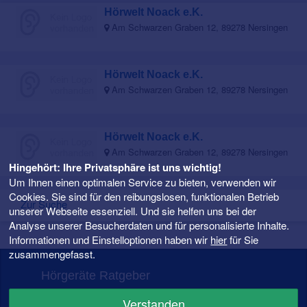
Hörwelt Noack e.K.
Am Schwarzen Graben 12, 89278 Nersingen
Hörwelt Noack e.K.
Am Schwarzen Graben 12, 89278 Nersingen
Hörwelt Noack e.K.
Am Schwarzen Graben 12, 89278 Nersingen
Hingehört: Ihre Privatsphäre ist uns wichtig!
Um Ihnen einen optimalen Service zu bieten, verwenden wir
Cookies. Sie sind für den reibungslosen, funktionalen Betrieb
Zur Suche
unserer Webseite essenziell. Und sie helfen uns bei der
Analyse unserer Besucherdaten und für personalisierte Inhalte.
Informationen und Einstelloptionen haben wir
hier
für Sie
zusammengefasst.
Hörgeräte Ratgeber
FAQ – Fragen rund ums Hörgerät
Verstanden
Hörgeräte Preise