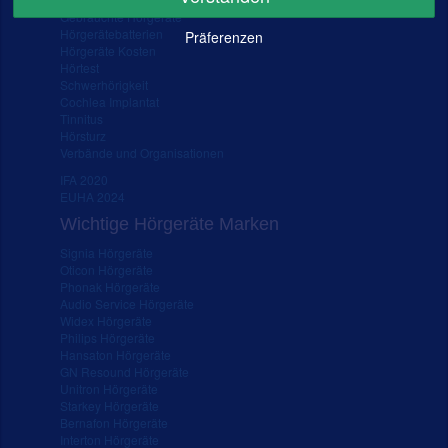
Gebrauchte Hörgeräte
Hörgerätebatterien
Präferenzen
Hörgeräte Kosten
Hörtest
Schwerhörigkeit
Cochlea Implantat
Tinnitus
Hörsturz
Verbände und Organisationen
IFA 2020
EUHA 2024
Wichtige Hörgeräte Marken
Signia Hörgeräte
Oticon Hörgeräte
Phonak Hörgeräte
Audio Service Hörgeräte
Widex Hörgeräte
Philips Hörgeräte
Hansaton Hörgeräte
GN Resound Hörgeräte
Unitron Hörgeräte
Starkey Hörgeräte
Bernafon Hörgeräte
Interton Hörgeräte