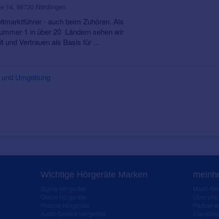
e 14, 86720 Nördlingen
ltmarktführer - auch beim Zuhören. Als
ummer 1 in über 20 Ländern sehen wir
t und Vertrauen als Basis für ...
en und Umgebung
Wichtige Hörgeräte Marken
meinho
Signia Hörgeräte
Markt-New
Oticon Hörgeräte
Über uns
Phonak Hörgeräte
Partner 
Audio Service Hörgeräte
Dienstleis