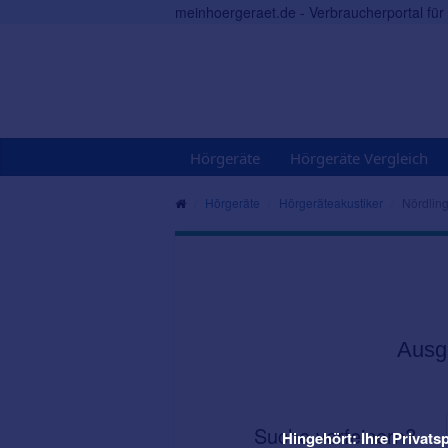
meinhoergeraet.de - Verbraucherportal fü
Hörgeräte
Hörgeräte Vergleich
Hörgeräte
Hörgeräteakustiker
Nördlin
Ausg
Suche verfeinern?
Hingehört: Ihre Privatsp