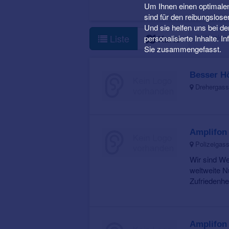
Um Ihnen einen optimalen
sind für den reibungslose
Und sie helfen uns bei d
2 Hörakus
Liste
Karte
personalisierte Inhalte. 
Sie zusammengefasst.
Besser Hö
Drehergasse
Amplifon
Polizeigass
Wir sind We
weltweite N
Zufriedenhei
Amplifon