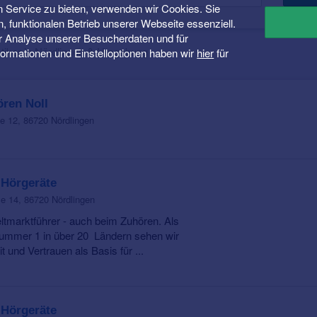
 Service zu bieten, verwenden wir Cookies. Sie
n, funktionalen Betrieb unserer Webseite essenziell.
er Analyse unserer Besucherdaten und für
tiker in Nördlingen & Umgebung
Informationen und Einstelloptionen haben wir
hier
für
ren Noll
 12, 86720 Nördlingen
 Hörgeräte
e 14, 86720 Nördlingen
ltmarktführer - auch beim Zuhören. Als
ummer 1 in über 20 Ländern sehen wir
t und Vertrauen als Basis für ...
 Hörgeräte