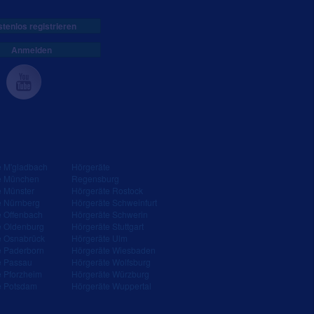
tenlos registrieren
Anmelden
e M'gladbach
Hörgeräte
e München
Regensburg
e Münster
Hörgeräte Rostock
e Nürnberg
Hörgeräte Schweinfurt
e Offenbach
Hörgeräte Schwerin
e Oldenburg
Hörgeräte Stuttgart
e Osnabrück
Hörgeräte Ulm
e Paderborn
Hörgeräte Wiesbaden
e Passau
Hörgeräte Wolfsburg
e Pforzheim
Hörgeräte Würzburg
e Potsdam
Hörgeräte Wuppertal