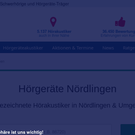
r Schwerhörige und Hörgeräte-Träger
5.137 Hörakustiker
36.450 Bewertun
auch in Ihrer Nähe
Erfahrungen von Ku
Hörgeräteakustiker
Aktionen & Termine
News
Ratge
gen
Hörgeräte Nördlingen
ezeichnete Hörakustiker in Nördlingen & Umg
häre ist uns wichtig!