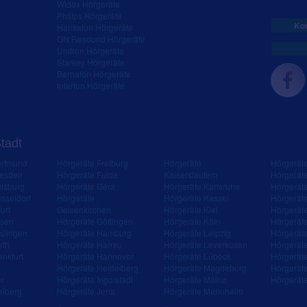
Widex Hörgeräte
Philips Hörgeräte
Kos
Hansaton Hörgeräte
GN Resound Hörgeräte
Unitron Hörgeräte
Starkey Hörgeräte
Bernafon Hörgeräte
Interton Hörgeräte
Stadt
ortmund
Hörgeräte Freiburg
Hörgeräte
Hörgerät
resden
Hörgeräte Fulda
Kaiserslautern
Hörgerät
isburg
Hörgeräte Gera
Hörgeräte Karlsruhe
Hörgerät
sseldorf
Hörgeräte
Hörgeräte Kassel
Hörgerät
urt
Gelsenkirchen
Hörgeräte Kiel
Hörgerät
ssen
Hörgeräte Göttingen
Hörgeräte Köln
Hörgerät
slingen
Hörgeräte Hamburg
Hörgeräte Leipzig
Hörgerät
rth
Hörgeräte Hanau
Hörgeräte Leverkusen
Hörgerät
ankfurt
Hörgeräte Hannover
Hörgeräte Lübeck
Hörgerät
Hörgeräte Heidelberg
Hörgeräte Magdeburg
Hörgerät
er
Hörgeräte Ingolstadt
Hörgeräte Mainz
Hörgerät
eiberg
Hörgeräte Jena
Hörgeräte Mannheim