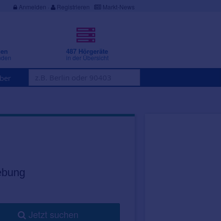
Anmelden
·
Registrieren
Markt-News
gen
487 Hörgeräte
nden
in der Übersicht
ber
ebung
Jetzt suchen