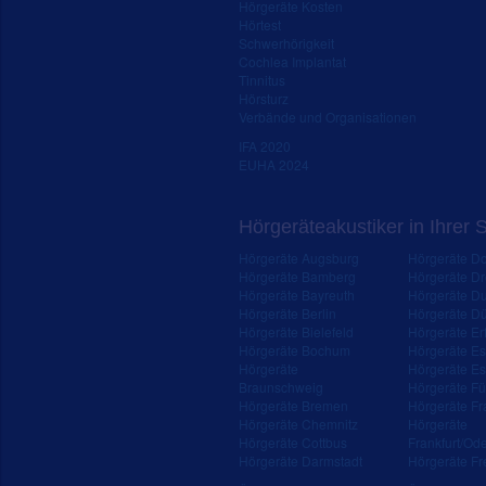
Hörgeräte Kosten
Hörtest
Schwerhörigkeit
Cochlea Implantat
Tinnitus
Hörsturz
Verbände und Organisationen
IFA 2020
EUHA 2024
Hörgeräteakustiker in Ihrer 
Hörgeräte Augsburg
Hörgeräte D
Hörgeräte Bamberg
Hörgeräte D
Hörgeräte Bayreuth
Hörgeräte Du
Hörgeräte Berlin
Hörgeräte Dü
Hörgeräte Bielefeld
Hörgeräte Erf
Hörgeräte Bochum
Hörgeräte E
Hörgeräte
Hörgeräte Es
Braunschweig
Hörgeräte Fü
Hörgeräte Bremen
Hörgeräte Fr
Hörgeräte Chemnitz
Hörgeräte
Hörgeräte Cottbus
Frankfurt/Od
Hörgeräte Darmstadt
Hörgeräte Fr