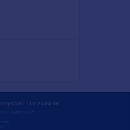
ergeraet.de für Akustiker
s für Hörakustiker
werden
ter