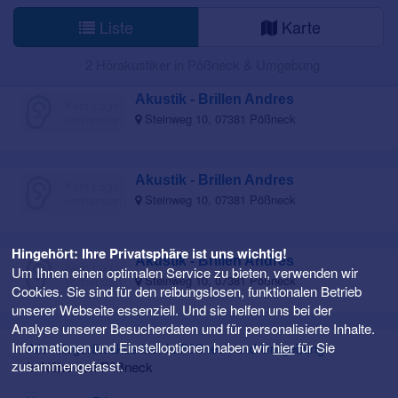
Liste
Karte
2 Hörakustiker in Pößneck & Umgebung
Akustik - Brillen Andres
Steinweg 10, 07381 Pößneck
Akustik - Brillen Andres
Steinweg 10, 07381 Pößneck
Hingehört: Ihre Privatsphäre ist uns wichtig!
Akustik - Brillen Andres
Um Ihnen einen optimalen Service zu bieten, verwenden wir
Steinweg 10, 07381 Pößneck
Cookies. Sie sind für den reibungslosen, funktionalen Betrieb
unserer Webseite essenziell. Und sie helfen uns bei der
Analyse unserer Besucherdaten und für personalisierte Inhalte.
Informationen und Einstelloptionen haben wir
hier
für Sie
Alle Hörgeräteakustiker in Pößneck und Umgebung
zusammengefasst.
In Nähe von Pößneck