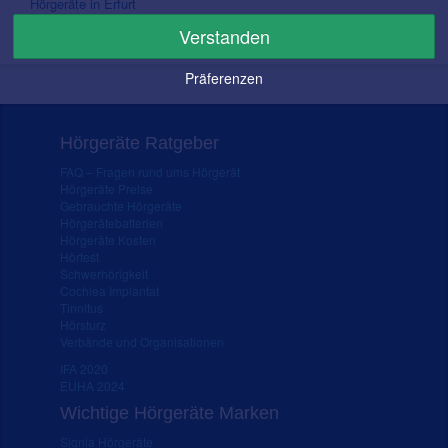
Hörgeräte in Erfurt
Hörgeräte in Leipzig
Verstanden
Hörgeräte in Chemnitz
Präferenzen
Hörgeräte Ratgeber
FAQ – Fragen rund ums Hörgerät
Hörgeräte Preise
Gebrauchte Hörgeräte
Hörgerätebatterien
Hörgeräte Kosten
Hörtest
Schwerhörigkeit
Cochlea Implantat
Tinnitus
Hörsturz
Verbände und Organisationen
IFA 2020
EUHA 2024
Wichtige Hörgeräte Marken
Signia Hörgeräte