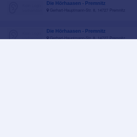
Die Hörhaasen - Premnitz
Gerhart-Hauptmann-Str. 8, 14727 Premnitz
Die Hörhaasen - Premnitz
Gerhart-Hauptmann-Str. 8, 14727 Premnitz
Die Hörhaasen - Premnitz
Gerhart-Hauptmann-Str. 8, 14727 Premnitz
Alle Hörgeräteakustiker in Premnitz und Umgebung
Beliebte Hörakustiker-Aktionen in
Premnitz
GN ReSound: Testen Sie die kleinsten
KI-Hörgeräte