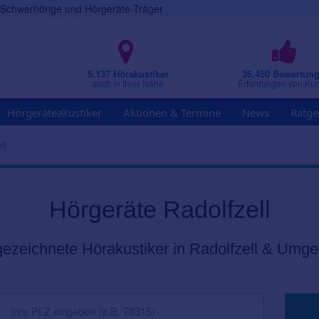
r Schwerhörige und Hörgeräte-Träger
5.137 Hörakustiker
36.450 Bewertun
auch in Ihrer Nähe
Erfahrungen von Ku
Hörgeräteakustiker
Aktionen & Termine
News
Ratge
ll
Hörgeräte Radolfzell
ezeichnete Hörakustiker in Radolfzell & Umg