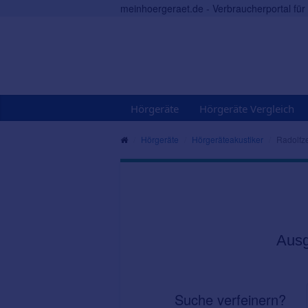
meinhoergeraet.de - Verbraucherportal fü
Hörgeräte
Hörgeräte Vergleich
Hörgeräte
Hörgeräteakustiker
Radolfze
Ausg
Suche verfeinern?