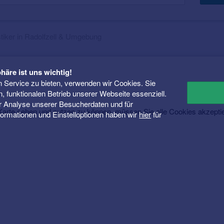
tiker in Radolfzell & Umgebung
häre ist uns wichtig!
 Service zu bieten, verwenden wir Cookies. Sie
n, funktionalen Betrieb unserer Webseite essenziell.
er Analyse unserer Besucherdaten und für
rte sehen und nutzen zu können, müssen Sie alle Cookies akzepti
Informationen und Einstelloptionen haben wir
hier
für