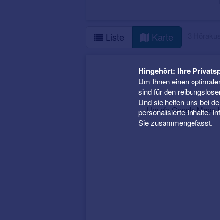
3 Hörakus
Liste
Karte
Hingehört: Ihre Privatsp
Um Ihnen einen optimalen
sind für den reibungslose
Und sie helfen uns bei d
Um die Google Maps-Ka
personalisierte Inhalte. 
Sie zusammengefasst.