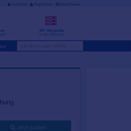
Anmelden
·
Registrieren
Markt-News
gen
487 Hörgeräte
nden
in der Übersicht
ber
ebung
Jetzt suchen