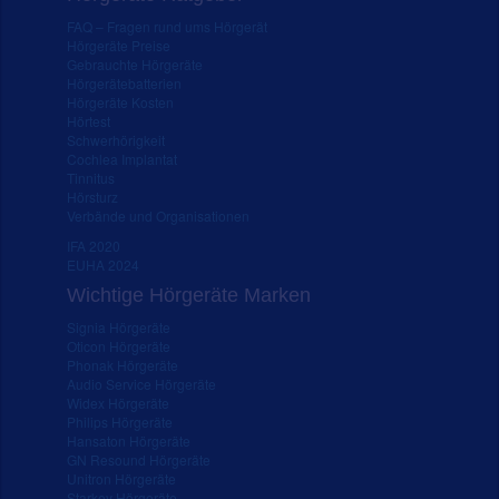
FAQ – Fragen rund ums Hörgerät
Hörgeräte Preise
Gebrauchte Hörgeräte
Hörgerätebatterien
Hörgeräte Kosten
Hörtest
Schwerhörigkeit
Cochlea Implantat
Tinnitus
Hörsturz
Verbände und Organisationen
IFA 2020
EUHA 2024
Wichtige Hörgeräte Marken
Signia Hörgeräte
Oticon Hörgeräte
Phonak Hörgeräte
Audio Service Hörgeräte
Widex Hörgeräte
Philips Hörgeräte
Hansaton Hörgeräte
GN Resound Hörgeräte
Unitron Hörgeräte
Starkey Hörgeräte