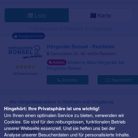
Liste
Karte
2 Hörakustiker in Reinheim & Umgebung
Ausgezeichnet
Hörgeräte Bonsel - Reinheim
Darmstädter Str. 66, 64354 Reinheim
Moderne Akku-Hörgeräte bei
Aktion
Hörgeräte Bonsel ...
38 Bewertungen
Anrufen
Nachricht
Alle Hörgeräteakustiker in Reinheim und Umgebung
Hingehört: Ihre Privatsphäre ist uns wichtig!
Um Ihnen einen optimalen Service zu bieten, verwenden wir
Cookies. Sie sind für den reibungslosen, funktionalen Betrieb
Beliebte Hörakustiker-Aktionen in
unserer Webseite essenziell. Und sie helfen uns bei der
Reinheim
Analyse unserer Besucherdaten und für personalisierte Inhalte.