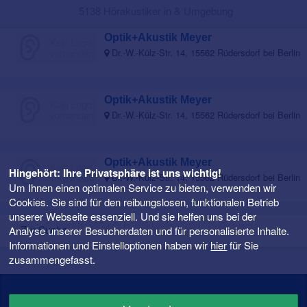
5138 Hörakustiker in & Umgebung
Optik+Akustik Meyer
Dr.-W.-Külz-Str. 14, 15562 Rüdersdorf bei Berlin
Optik+Akustik Meyer
Dr.-W.-Külz-Str. 14, 15562 Rüdersdorf bei Berlin
Optik+Akustik Meyer
Hingehört: Ihre Privatsphäre ist uns wichtig!
Dr.-W.-Külz-Str. 14, 15562 Rüdersdorf bei Berlin
Um Ihnen einen optimalen Service zu bieten, verwenden wir
Cookies. Sie sind für den reibungslosen, funktionalen Betrieb
unserer Webseite essenziell. Und sie helfen uns bei der
Zur Suche
Analyse unserer Besucherdaten und für personalisierte Inhalte.
Informationen und Einstelloptionen haben wir
hier
für Sie
zusammengefasst.
Hörgeräte Ratgeber