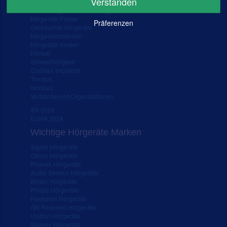
Verstanden
FAQ – Fragen rund ums Hörgerät
Hörgeräte Preise
Präferenzen
Gebrauchte Hörgeräte
Hörgerätebatterien
Hörgeräte Kosten
Hörtest
Schwerhörigkeit
Cochlea Implantat
Tinnitus
Hörsturz
Verbände und Organisationen
IFA 2020
EUHA 2024
Wichtige Hörgeräte Marken
Signia Hörgeräte
Oticon Hörgeräte
Phonak Hörgeräte
Audio Service Hörgeräte
Widex Hörgeräte
Philips Hörgeräte
Hansaton Hörgeräte
GN Resound Hörgeräte
Unitron Hörgeräte
Starkey Hörgeräte