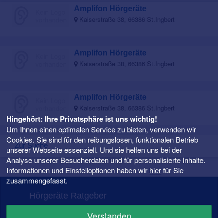
Amplifon Hörgeräte
Kaiserstraße 38, 66386 St.Ingbert
Amplifon Hörgeräte
Kaiserstraße 38, 66386 St.Ingbert
Amplifon Hörgeräte
Kaiserstraße 38, 66386 St.Ingbert
Hingehört: Ihre Privatsphäre ist uns wichtig!
Um Ihnen einen optimalen Service zu bieten, verwenden wir
Cookies. Sie sind für den reibungslosen, funktionalen Betrieb
Zur Suche
unserer Webseite essenziell. Und sie helfen uns bei der
Analyse unserer Besucherdaten und für personalisierte Inhalte.
Informationen und Einstelloptionen haben wir
hier
für Sie
zusammengefasst.
Hörgeräte Ratgeber
FAQ – Fragen rund ums Hörgerät
Verstanden
Hörgeräte Preise