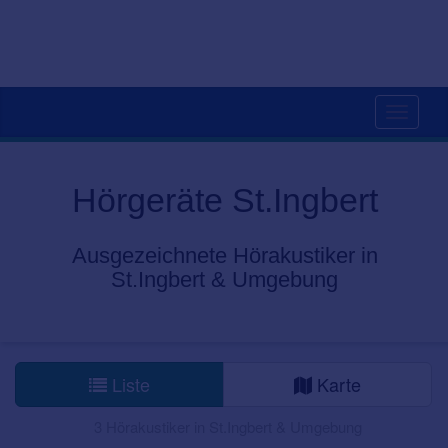
Toggle
navigati
Hörgeräte St.Ingbert
Ausgezeichnete Hörakustiker in
St.Ingbert & Umgebung
Liste
Karte
3 Hörakustiker in St.Ingbert & Umgebung