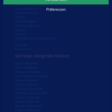
Gebrauchte Hörgeräte
Hörgerätebatterien
Präferenzen
Hörgeräte Kosten
Hörtest
Schwerhörigkeit
Cochlea Implantat
Tinnitus
Hörsturz
Verbände und Organisationen
IFA 2020
EUHA 2024
Wichtige Hörgeräte Marken
Signia Hörgeräte
Oticon Hörgeräte
Phonak Hörgeräte
Audio Service Hörgeräte
Widex Hörgeräte
Philips Hörgeräte
Hansaton Hörgeräte
GN Resound Hörgeräte
Unitron Hörgeräte
Starkey Hörgeräte
Bernafon Hörgeräte
Interton Hörgeräte