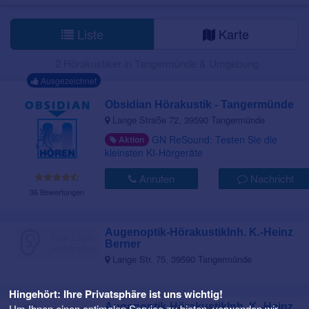
Liste
Karte
2 Hörakustiker in Tangermünde & Umgebung
Ausgezeichnet
Obsidian Hörakustik - Tangermünde
Lange Straße 72, 39590 Tangermünde
GN ReSound: Testen Sie die
Aktion
kleinsten KI-Hörgeräte
Anrufen
Nachricht
36 Bewertungen
Augenoptik-HörakustikInh. K.-Heinz
Berner
Lange Str. 75, 39590 Tangermünde
Hingehört: Ihre Privatsphäre ist uns wichtig!
Augenoptik-HörakustikInh. K.-Heinz
Um Ihnen einen optimalen Service zu bieten, verwenden wir