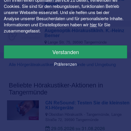
Berner
Cookies. Sie sind für den reibungslosen, funktionalen Betrieb
Lange Str. 75, 39590 Tangermünde
unserer Webseite essenziell. Und sie helfen uns bei der
Analyse unserer Besucherdaten und für personalisierte Inhalte.
Informationen und Einstelloptionen haben wir
hier
für Sie
zusammengefasst.
Augenoptik-HörakustikInh. K.-Heinz
Berner
Lange Str. 75, 39590 Tangermünde
Verstanden
Alle Hörgeräteakustiker in Tangermünde und Umgebung
Präferenzen
Beliebte Hörakustiker-Aktionen in
Tangermünde
GN ReSound: Testen Sie die kleinsten
KI-Hörgeräte
Obsidian Hörakustik - Tangermünde, Lange
Straße 72, 39590 Tangermünde
29.05.2026
31.08.2026
bis