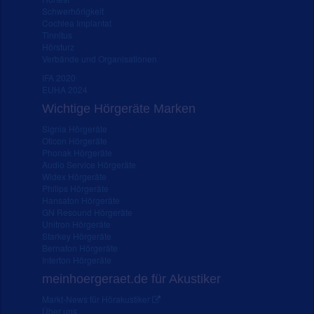
Schwerhörigkeit
Cochlea Implantat
Tinnitus
Hörsturz
Verbände und Organisationen
IFA 2020
EUHA 2024
Wichtige Hörgeräte Marken
Signia Hörgeräte
Oticon Hörgeräte
Phonak Hörgeräte
Audio Service Hörgeräte
Widex Hörgeräte
Philips Hörgeräte
Hansaton Hörgeräte
GN Resound Hörgeräte
Unitron Hörgeräte
Starkey Hörgeräte
Bernafon Hörgeräte
Interton Hörgeräte
meinhoergeraet.de für Akustiker
Markt-News für Hörakustiker
Über uns