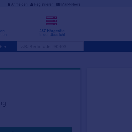
Anmelden
·
Registrieren
Markt-News
gen
487 Hörgeräte
nden
in der Übersicht
ber
ng