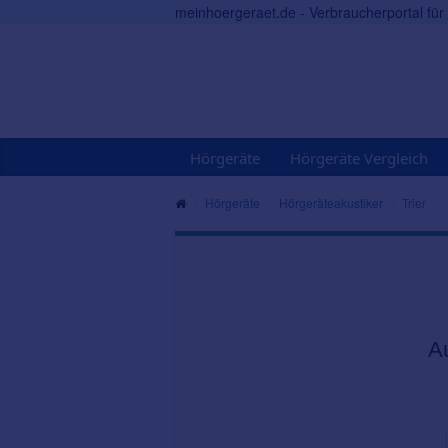
meinhoergeraet.de - Verbraucherportal fü
Hörgeräte
Hörgeräte Vergleich
Hörgeräte
Hörgeräteakustiker
Trier
A