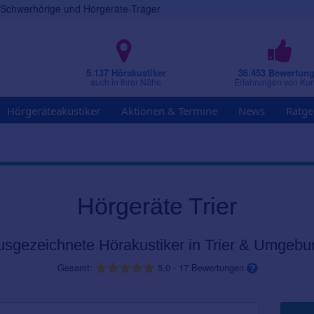
r Schwerhörige und Hörgeräte-Träger
5.137 Hörakustiker
36.453 Bewertun
auch in Ihrer Nähe
Erfahrungen von Ku
Hörgeräteakustiker
Aktionen & Termine
News
Ratge
Hörgeräte Trier
usgezeichnete Hörakustiker in Trier & Umgebu
Gesamt:
5,0
-
17
Bewertungen