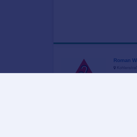
Roman Wa
Kohlenstraß
Hören wie S
Unsere Maxi
finden. Dazu
8 Bewertungen
Kerstin R