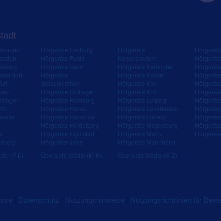
Stadt
ortmund
Hörgeräte Freiburg
Hörgeräte
Hörgerät
resden
Hörgeräte Fulda
Kaiserslautern
Hörgerät
isburg
Hörgeräte Gera
Hörgeräte Karlsruhe
Hörgerät
sseldorf
Hörgeräte
Hörgeräte Kassel
Hörgerät
urt
Gelsenkirchen
Hörgeräte Kiel
Hörgerät
ssen
Hörgeräte Göttingen
Hörgeräte Köln
Hörgerät
slingen
Hörgeräte Hamburg
Hörgeräte Leipzig
Hörgerät
rth
Hörgeräte Hanau
Hörgeräte Leverkusen
Hörgerät
ankfurt
Hörgeräte Hannover
Hörgeräte Lübeck
Hörgerät
Hörgeräte Heidelberg
Hörgeräte Magdeburg
Hörgerät
er
Hörgeräte Ingolstadt
Hörgeräte Mainz
Hörgerät
eiberg
Hörgeräte Jena
Hörgeräte Mannheim
dte (F-L)
Übersicht Städte (M-R)
Übersicht Städte (S-Z)
esse
|
Datenschutz
|
Nutzungshinweise
|
Nutzungsrichtlinien für Bew