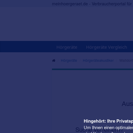
meinhoergeraet.de - Verbraucherportal fü
Hörgeräte
Hörgeräte Vergleich
Hörgeräte
Hörgeräteakustiker
Walldorf
Aus
Hingehört: Ihre Privatsp
Um Ihnen einen optimalen
Suche verfeinern?