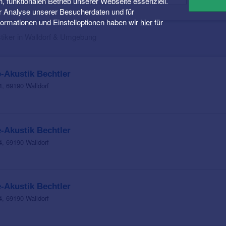
n, funktionalen Betrieb unserer Webseite essenziell.
er Analyse unserer Besucherdaten und für
Informationen und Einstelloptionen haben wir
hier
für
tiker in Walldorf & Umgebung
-Akustik Bechtler
4, 69190 Walldorf
-Akustik Bechtler
4, 69190 Walldorf
-Akustik Bechtler
4, 69190 Walldorf