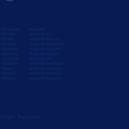
e M'gladbach
Hörgeräte
e München
Regensburg
e Münster
Hörgeräte Rostock
e Nürnberg
Hörgeräte Schweinfurt
e Offenbach
Hörgeräte Schwerin
e Oldenburg
Hörgeräte Stuttgart
e Osnabrück
Hörgeräte Ulm
e Paderborn
Hörgeräte Wiesbaden
e Passau
Hörgeräte Wolfsburg
e Pforzheim
Hörgeräte Würzburg
e Potsdam
Hörgeräte Wuppertal
ertungen
|
Impressum