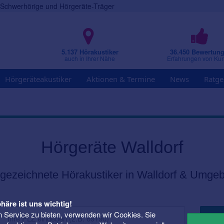
r Schwerhörige und Hörgeräte-Träger
5.137 Hörakustiker
36.450 Bewertun
auch in Ihrer Nähe
Erfahrungen von Ku
Hörgeräteakustiker
Aktionen & Termine
News
Ratge
Hörgeräte Walldorf
gezeichnete Hörakustiker in Walldorf & Umge
häre ist uns wichtig!
 Service zu bieten, verwenden wir Cookies. Sie