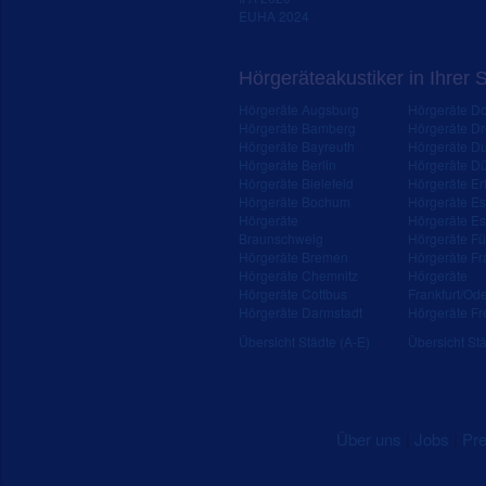
EUHA 2024
Hörgeräteakustiker in Ihrer 
Hörgeräte Augsburg
Hörgeräte D
Hörgeräte Bamberg
Hörgeräte D
Hörgeräte Bayreuth
Hörgeräte Du
Hörgeräte Berlin
Hörgeräte Dü
Hörgeräte Bielefeld
Hörgeräte Erf
Hörgeräte Bochum
Hörgeräte E
Hörgeräte
Hörgeräte Es
Braunschweig
Hörgeräte Fü
Hörgeräte Bremen
Hörgeräte Fr
Hörgeräte Chemnitz
Hörgeräte
Hörgeräte Cottbus
Frankfurt/Od
Hörgeräte Darmstadt
Hörgeräte Fr
Übersicht Städte (A-E)
Übersicht Stä
Über uns
|
Jobs
|
Pr