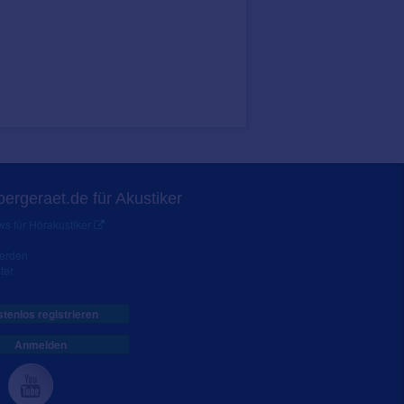
ergeraet.de für Akustiker
s für Hörakustiker
werden
ter
tenlos registrieren
Anmelden