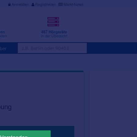
Anmelden
·
Registrieren
Markt-News
gen
487 Hörgeräte
nden
in der Übersicht
ber
bung
Jetzt suchen