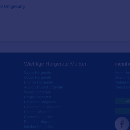
 und Umgebung
Wichtige Hörgeräte Marken
meinho
Signia Hörgeräte
Markt-New
Oticon Hörgeräte
Über uns
Phonak Hörgeräte
Partner 
Audio Service Hörgeräte
Dienstleis
Widex Hörgeräte
Philips Hörgeräte
Kos
Hansaton Hörgeräte
GN Resound Hörgeräte
Unitron Hörgeräte
Starkey Hörgeräte
Bernafon Hörgeräte
Interton Hörgeräte