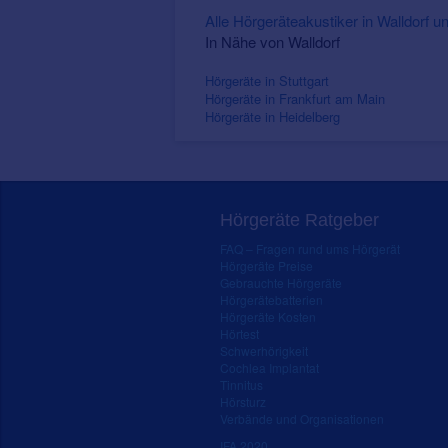
Alle Hörgeräteakustiker in Walldorf
In Nähe von Walldorf
Hörgeräte in Stuttgart
Hörgeräte in Frankfurt am Main
Hörgeräte in Heidelberg
Hörgeräte Ratgeber
FAQ – Fragen rund ums Hörgerät
Hörgeräte Preise
Gebrauchte Hörgeräte
Hörgerätebatterien
Hörgeräte Kosten
Hörtest
Schwerhörigkeit
Cochlea Implantat
Tinnitus
Hörsturz
Verbände und Organisationen
IFA 2020