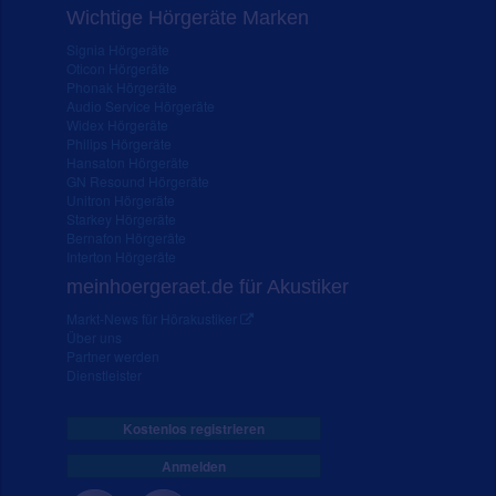
Wichtige Hörgeräte Marken
Signia Hörgeräte
Oticon Hörgeräte
Phonak Hörgeräte
Audio Service Hörgeräte
Widex Hörgeräte
Philips Hörgeräte
Hansaton Hörgeräte
GN Resound Hörgeräte
Unitron Hörgeräte
Starkey Hörgeräte
Bernafon Hörgeräte
Interton Hörgeräte
meinhoergeraet.de für Akustiker
Markt-News für Hörakustiker
Über uns
Partner werden
Dienstleister
Kostenlos registrieren
Anmelden