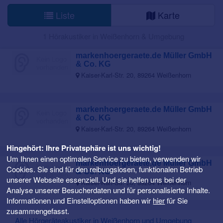
Liste
Karte
1 Hörakustiker in Weißenhorn & Umgebung
markenhoergeraete.de Müller GmbH
& Co. KG
Kaiser-Karl-Str. 20, 89264 Weißenhorn
markenhoergeraete.de Müller GmbH
& Co. KG
Kaiser-Karl-Str. 20, 89264 Weißenhorn
Hingehört: Ihre Privatsphäre ist uns wichtig!
Um Ihnen einen optimalen Service zu bieten, verwenden wir
markenhoergeraete.de Müller GmbH
Cookies. Sie sind für den reibungslosen, funktionalen Betrieb
& Co. KG
unserer Webseite essenziell. Und sie helfen uns bei der
Kaiser-Karl-Str. 20, 89264 Weißenhorn
Analyse unserer Besucherdaten und für personalisierte Inhalte.
Informationen und Einstelloptionen haben wir
hier
für Sie
zusammengefasst.
Alle Hörgeräteakustiker in Weißenhorn und Umgebung