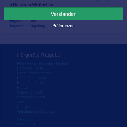
In Nähe von Weißenhorn
Verstanden
Hörgeräte in Stuttgart
Hörgeräte in Ulm
Präferenzen
Hörgeräte in Augsburg
Hörgeräte Ratgeber
FAQ – Fragen rund ums Hörgerät
Hörgeräte Preise
Gebrauchte Hörgeräte
Hörgerätebatterien
Hörgeräte Kosten
Hörtest
Schwerhörigkeit
Cochlea Implantat
Tinnitus
Hörsturz
Verbände und Organisationen
IFA 2020
EUHA 2024