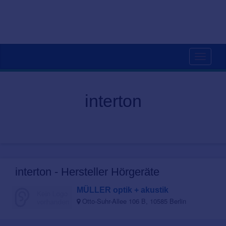
Toggle
navigati
interton
interton - Hersteller Hörgeräte
MÜLLER optik + akustik
Otto-Suhr-Allee 106 B, 10585 Berlin