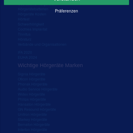
Gebrauchte Hörgeräte
Hörgerätebatterien
Präferenzen
Hörgeräte Kosten
Hörtest
Schwerhörigkeit
Cochlea Implantat
Tinnitus
Hörsturz
Verbände und Organisationen
IFA 2020
EUHA 2024
Wichtige Hörgeräte Marken
Signia Hörgeräte
Oticon Hörgeräte
Phonak Hörgeräte
Audio Service Hörgeräte
Widex Hörgeräte
Philips Hörgeräte
Hansaton Hörgeräte
GN Resound Hörgeräte
Unitron Hörgeräte
Starkey Hörgeräte
Bernafon Hörgeräte
Interton Hörgeräte