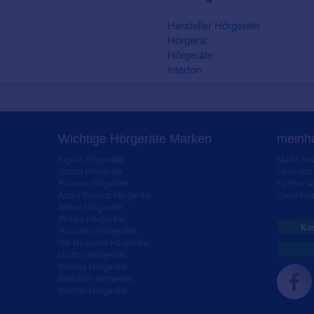
Hersteller Hörgeräte
Hörgerät
Hörgeräte
interton
Wichtige Hörgeräte Marken
meinho
Signia Hörgeräte
Markt-New
Oticon Hörgeräte
Über uns
Phonak Hörgeräte
Partner 
Audio Service Hörgeräte
Dienstleis
Widex Hörgeräte
Philips Hörgeräte
Kos
Hansaton Hörgeräte
GN Resound Hörgeräte
Unitron Hörgeräte
Starkey Hörgeräte
Bernafon Hörgeräte
Interton Hörgeräte