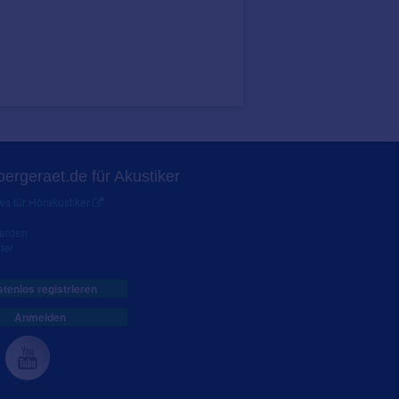
ergeraet.de für Akustiker
s für Hörakustiker
werden
ter
tenlos registrieren
Anmelden