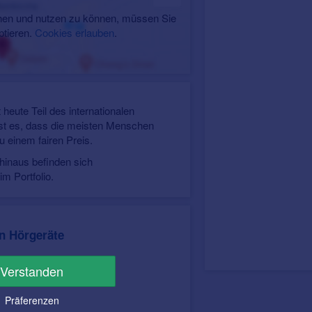
en und nutzen zu können, müssen Sie
ptieren.
Cookies erlauben
.
heute Teil des internationalen
st es, dass die meisten Menschen
u einem fairen Preis.
 hinaus befinden sich
m Portfolio.
n Hörgeräte
Verstanden
Präferenzen