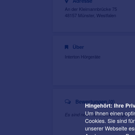
Adresse
An der Kleimannbrücke 75
48157 Münster, Westfalen
Über
Interton Hörgeräte
Bewertungen (0)
Hingehört: Ihre Pri
Um Ihnen einen opti
Es sind noch keine Bewertungen für
Cookies. Sie sind fü
unserer Webseite ess