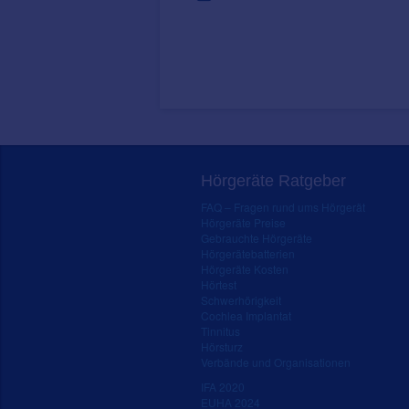
Hörgeräte Ratgeber
FAQ – Fragen rund ums Hörgerät
Hörgeräte Preise
Gebrauchte Hörgeräte
Hörgerätebatterien
Hörgeräte Kosten
Hörtest
Schwerhörigkeit
Cochlea Implantat
Tinnitus
Hörsturz
Verbände und Organisationen
IFA 2020
EUHA 2024