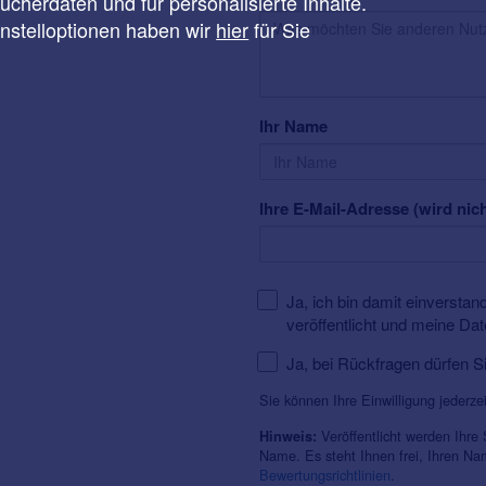
cherdaten und für personalisierte Inhalte.
instelloptionen haben wir
hier
für Sie
Ihr Name
Ihre E-Mail-Adresse (wird nich
Ja, ich bin damit einversta
veröffentlicht und meine Da
Ja, bei Rückfragen dürfen S
Sie können Ihre Einwilligung jederze
Veröffentlicht werden Ihre
Hinweis:
Name. Es steht Ihnen frei, Ihren N
Bewertungsrichtlinien
.