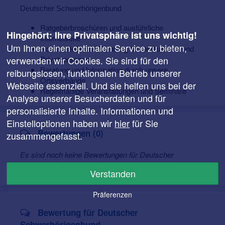
Deutscher Schwerhörigenbund
Ratgeberbroschüren und ausführliche
Hingehört: Ihre Privatsphäre ist uns wichtig!
Internetseite
Um Ihnen einen optimalen Service zu bieten,
Kontaktstelle und Beratung für Institutionen und
verwenden wir Cookies. Sie sind für den
Privatpersonen
Beratung und Information durch unsere
reibungslosen, funktionalen Betrieb unserer
Ortsverbände
Webseite essenziell. Und sie helfen uns bei der
Regelmäßige Veranstaltungen und Seminare
Analyse unserer Besucherdaten und für
personalisierte Inhalte. Informationen und
Einstelloptionen haben wir
hier
für Sie
Bewertungen (0)
zusammengefasst.
Es sind noch keine Bewertungen für Deutscher
Schwerhörigenbund vorhanden.
Verstanden
Präferenzen
Bewertung für Deutscher
Schwerhörigenbund