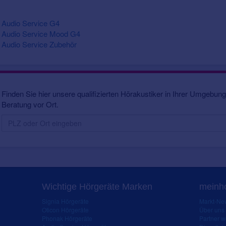
Audio Service G4
Audio Service Mood G4
Audio Service Zubehör
Finden Sie hier unsere qualifizierten Hörakustiker in Ihrer Umgebung.
Beratung vor Ort.
Wichtige Hörgeräte Marken
meinho
Signia Hörgeräte
Markt-New
Oticon Hörgeräte
Über uns
Phonak Hörgeräte
Partner 