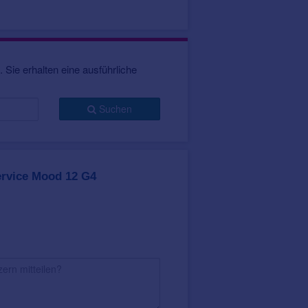
phone-Nutzung sind auch weitere
 sich automatisch auf die jeweils
 Sie erhalten eine ausführliche
rprogramme zur Verfügung. Diese
en.
alischen Klangvielfalt mit einem
Suchen
rt werden können werden dabei in
programme, wie Livemusik, Musik
n Musikgenuss.
-Seite auf das gegenüberliegende
rvice Mood 12 G4
lches sowohl mit
312er Batterie
das Mood 12 G4 in acht dezenten
ung widerstandsfähig gegen das
ankenkassen
.