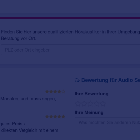
einer
Smartphone App
vorgenommen werden. Alternativ zur Smart
Fernbedienungen als Zubehör erhältlich.
Mood 12 G4 verfügen über folgende Ausstattungsmerkmale:
6 Hörprogramme
: Neben einem Universal-Hörprogramm, dass
Finden Sie hier unsere qualifizierten Hörakustiker in Ihrer Umgebung.
vorherrschende Hörsituation anpasst, stehen fünf weitere Hö
Beratung vor Ort.
können speziell für individuelle Hörsituationen eingestellt werd
MusicSelect
: Ermöglicht eine optimale Übertragung der musik
erweiterten Dynamikbereich. Frequenzen die nicht mehr gehö
den hörbaren Bereich übertragen. Speziell abgestimmte Hör
vom Tonträger oder als selbst Musizierender sorgen für pure
2earPhone
: Überträgt Telefongespräche von der Telefonhörer
Bewertung für Audio Se
Hörgerät zum beidseitigem Verstehen.
Das Audio Service Mood 12 G4 ist ein
kleines RIC-Hörsystem
, we
Ihre Bewertung
oder wiederaufladbarem Akku
betrieben werden kann. Zudem ist 
 3 Monaten, und muss sagen,
Farben erhältlich und dank seiner speziellen Oberflächenbeschicht
Eindringen von Staub und Feuchtigkeit.
Ihre Meinung
Weitere Informationen über
Hörgeräte Preise
und
Zuzahlung der Kr
utes Preis-/
 direkten Vetgleich mit einem
.