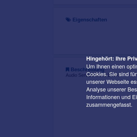
Eigenschaften
Hingehört: Ihre Pri
Um Ihnen einen opti
Beschreibung
Cookies. Sie sind fü
Audio Service Mood 12 G4
unserer Webseite ess
Analyse unserer Besu
Informationen und E
zusammengefasst.