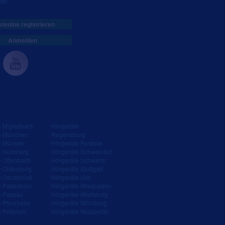
ter
tenlos registrieren
Anmelden
e M'gladbach
Hörgeräte
e München
Regensburg
e Münster
Hörgeräte Rostock
e Nürnberg
Hörgeräte Schweinfurt
e Offenbach
Hörgeräte Schwerin
e Oldenburg
Hörgeräte Stuttgart
e Osnabrück
Hörgeräte Ulm
e Paderborn
Hörgeräte Wiesbaden
e Passau
Hörgeräte Wolfsburg
e Pforzheim
Hörgeräte Würzburg
e Potsdam
Hörgeräte Wuppertal