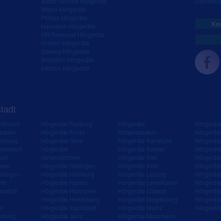
Audio Service Hörgeräte
Dienstleis
Widex Hörgeräte
Philips Hörgeräte
Kos
Hansaton Hörgeräte
GN Resound Hörgeräte
Unitron Hörgeräte
Starkey Hörgeräte
Bernafon Hörgeräte
Interton Hörgeräte
Stadt
ortmund
Hörgeräte Freiburg
Hörgeräte
Hörgerät
resden
Hörgeräte Fulda
Kaiserslautern
Hörgerät
isburg
Hörgeräte Gera
Hörgeräte Karlsruhe
Hörgerät
sseldorf
Hörgeräte
Hörgeräte Kassel
Hörgerät
urt
Gelsenkirchen
Hörgeräte Kiel
Hörgerät
ssen
Hörgeräte Göttingen
Hörgeräte Köln
Hörgerät
slingen
Hörgeräte Hamburg
Hörgeräte Leipzig
Hörgerät
rth
Hörgeräte Hanau
Hörgeräte Leverkusen
Hörgerät
ankfurt
Hörgeräte Hannover
Hörgeräte Lübeck
Hörgerät
Hörgeräte Heidelberg
Hörgeräte Magdeburg
Hörgerät
er
Hörgeräte Ingolstadt
Hörgeräte Mainz
Hörgerät
eiberg
Hörgeräte Jena
Hörgeräte Mannheim