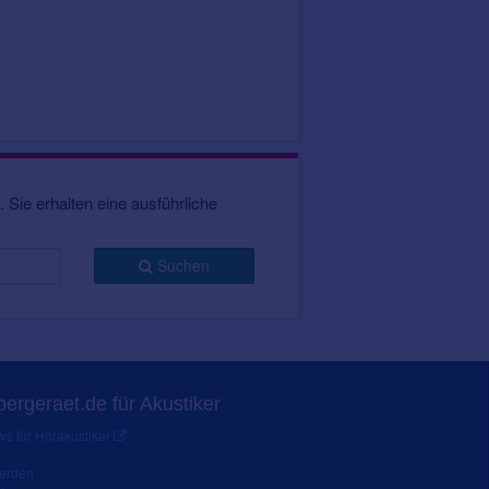
 Sie erhalten eine ausführliche
Suchen
ergeraet.de für Akustiker
s für Hörakustiker
werden