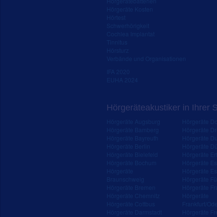
Hörgerätebatterien
Hörgeräte Kosten
Hörtest
Schwerhörigkeit
Cochlea Implantat
Tinnitus
Hörsturz
Verbände und Organisationen
IFA 2020
EUHA 2024
Hörgeräteakustiker in Ihrer 
Hörgeräte Augsburg
Hörgeräte D
Hörgeräte Bamberg
Hörgeräte D
Hörgeräte Bayreuth
Hörgeräte Du
Hörgeräte Berlin
Hörgeräte Dü
Hörgeräte Bielefeld
Hörgeräte Erf
Hörgeräte Bochum
Hörgeräte E
Hörgeräte
Hörgeräte Es
Braunschweig
Hörgeräte Fü
Hörgeräte Bremen
Hörgeräte Fr
Hörgeräte Chemnitz
Hörgeräte
Hörgeräte Cottbus
Frankfurt/Od
Hörgeräte Darmstadt
Hörgeräte Fr