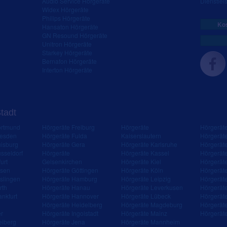
Audio Service Hörgeräte
Dienstleis
Widex Hörgeräte
Philips Hörgeräte
Kos
Hansaton Hörgeräte
GN Resound Hörgeräte
Unitron Hörgeräte
Starkey Hörgeräte
Bernafon Hörgeräte
Interton Hörgeräte
Stadt
ortmund
Hörgeräte Freiburg
Hörgeräte
Hörgerät
resden
Hörgeräte Fulda
Kaiserslautern
Hörgerät
isburg
Hörgeräte Gera
Hörgeräte Karlsruhe
Hörgerät
sseldorf
Hörgeräte
Hörgeräte Kassel
Hörgerät
urt
Gelsenkirchen
Hörgeräte Kiel
Hörgerät
ssen
Hörgeräte Göttingen
Hörgeräte Köln
Hörgerät
slingen
Hörgeräte Hamburg
Hörgeräte Leipzig
Hörgerät
rth
Hörgeräte Hanau
Hörgeräte Leverkusen
Hörgerät
ankfurt
Hörgeräte Hannover
Hörgeräte Lübeck
Hörgerät
Hörgeräte Heidelberg
Hörgeräte Magdeburg
Hörgerät
er
Hörgeräte Ingolstadt
Hörgeräte Mainz
Hörgerät
eiberg
Hörgeräte Jena
Hörgeräte Mannheim