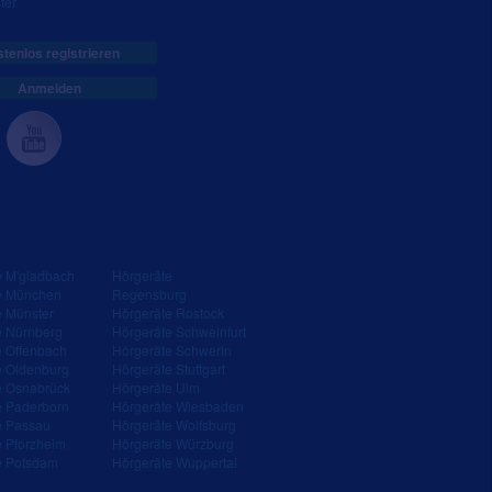
ter
tenlos registrieren
Anmelden
e M'gladbach
Hörgeräte
e München
Regensburg
e Münster
Hörgeräte Rostock
e Nürnberg
Hörgeräte Schweinfurt
e Offenbach
Hörgeräte Schwerin
e Oldenburg
Hörgeräte Stuttgart
e Osnabrück
Hörgeräte Ulm
e Paderborn
Hörgeräte Wiesbaden
e Passau
Hörgeräte Wolfsburg
e Pforzheim
Hörgeräte Würzburg
e Potsdam
Hörgeräte Wuppertal