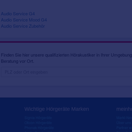
Audio Service G4
Audio Service Mood G4
Audio Service Zubehör
Finden Sie hier unsere qualifizierten Hörakustiker in Ihrer Umgebung.
Beratung vor Ort.
Wichtige Hörgeräte Marken
meinho
Signia Hörgeräte
Markt-New
Oticon Hörgeräte
Über uns
Phonak Hörgeräte
Partner 