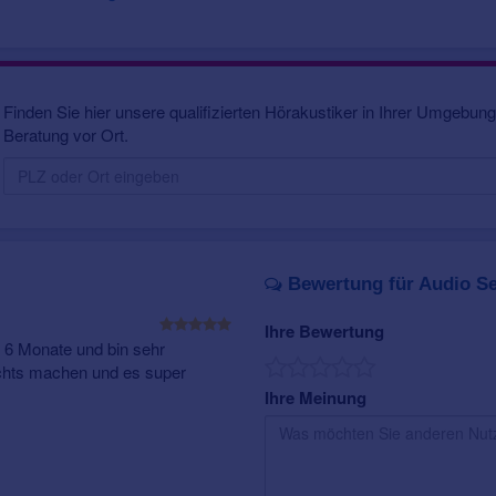
einer
Smartphone App
vorgenommen werden. Alternativ zur Smart
Fernbedienungen als Zubehör erhältlich.
Mood 8 G4 verfügen über folgende Ausstattungsmerkmale:
6 Hörprogramme
: Neben einem Universal-Hörprogramm, dass
Finden Sie hier unsere qualifizierten Hörakustiker in Ihrer Umgebung.
vorherrschende Hörsituation anpasst, stehen fünf weitere Hö
Beratung vor Ort.
können speziell für individuelle Hörsituationen eingestellt werd
MusicSelect
: Ermöglicht eine optimale Übertragung der musik
erweiterten Dynamikbereich. Frequenzen die nicht mehr gehö
den hörbaren Bereich übertragen. Speziell abgestimmte Hör
vom Tonträger oder als selbst Musizierender sorgen für pure
2earPhone
: Überträgt Telefongespräche von der Telefonhörer
Bewertung für Audio Se
Hörgerät zum beidseitigem Verstehen.
Das Mood 8 G4 ist ein
kleines RIC-Hörsystem
, welches sowohl mi
Ihre Bewertung
wiederaufladbarem Akku
betrieben werden kann. Zudem ist das M
 6 Monate und bin sehr
nichts machen und es super
erhältlich und dank seiner speziellen Oberflächenbeschichtung wide
von Staub und Feuchtigkeit.
Ihre Meinung
Weitere Informationen über
Hörgeräte Preise
und
Zuzahlung der Kr