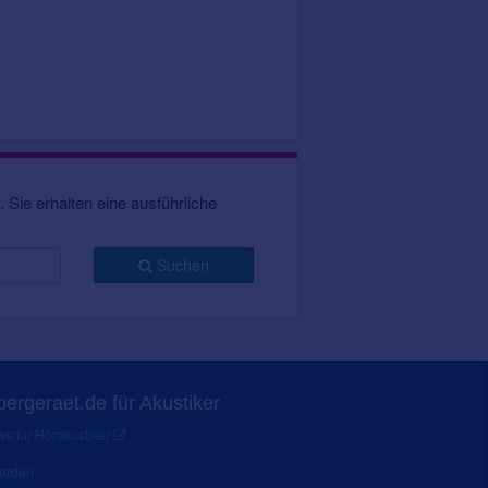
 Sie erhalten eine ausführliche
Suchen
ergeraet.de für Akustiker
s für Hörakustiker
werden