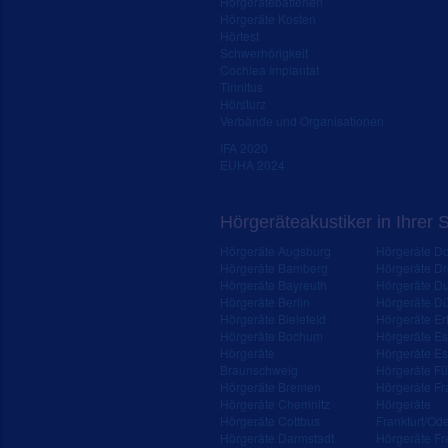
Hörgerätebatterien
Hörgeräte Kosten
Hörtest
Schwerhörigkeit
Cochlea Implantat
Tinnitus
Hörsturz
Verbände und Organisationen
IFA 2020
EUHA 2024
Hörgeräteakustiker in Ihrer 
Hörgeräte Augsburg
Hörgeräte D
Hörgeräte Bamberg
Hörgeräte D
Hörgeräte Bayreuth
Hörgeräte Du
Hörgeräte Berlin
Hörgeräte Dü
Hörgeräte Bielefeld
Hörgeräte Erf
Hörgeräte Bochum
Hörgeräte E
Hörgeräte
Hörgeräte Es
Braunschweig
Hörgeräte Fü
Hörgeräte Bremen
Hörgeräte Fr
Hörgeräte Chemnitz
Hörgeräte
Hörgeräte Cottbus
Frankfurt/Od
Hörgeräte Darmstadt
Hörgeräte Fr