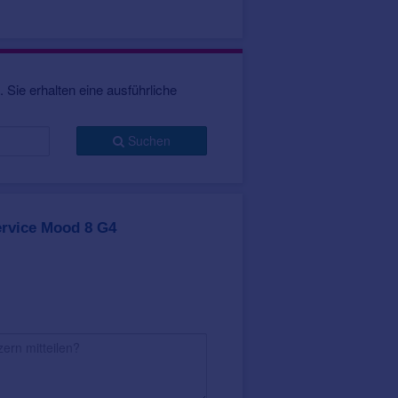
phone-Nutzung sind auch weitere
 sich automatisch auf die jeweils
 Sie erhalten eine ausführliche
rprogramme zur Verfügung. Diese
en.
alischen Klangvielfalt mit einem
Suchen
rt werden können werden dabei in
programme, wie Livemusik, Musik
n Musikgenuss.
-Seite auf das gegenüberliegende
rvice Mood 8 G4
t
312er Batterie oder
ood 8 G4 in acht dezenten Farben
rstandsfähig gegen das Eindringen
ankenkassen
.