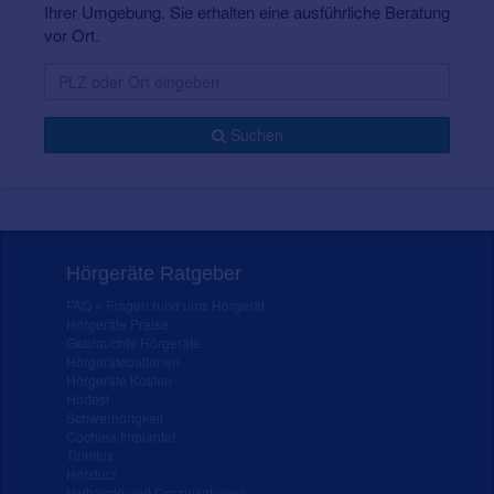
Ihrer Umgebung. Sie erhalten eine ausführliche Beratung
vor Ort.
Suchen
Hörgeräte Ratgeber
FAQ – Fragen rund ums Hörgerät
Hörgeräte Preise
Gebrauchte Hörgeräte
Hörgerätebatterien
Hörgeräte Kosten
Hörtest
Schwerhörigkeit
Cochlea Implantat
Tinnitus
Hörsturz
Verbände und Organisationen