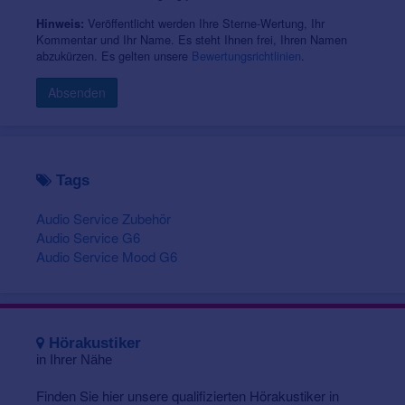
das Eindringen von Staub und Feuchtigkeit
gemäß
IP 68-Zertifizierung.
Veröffentlicht werden Ihre Sterne-Wertung, Ihr
Hinweis:
Kommentar und Ihr Name. Es steht Ihnen frei, Ihren Namen
Weitere Informationen über
Hörgeräte
abzukürzen. Es gelten unsere
Bewertungsrichtlinien
.
Preise
und
Zuzahlung der Krankenkasse
.
Absenden
Tags
Audio Service Zubehör
Audio Service G6
Audio Service Mood G6
Hörakustiker
in Ihrer Nähe
Finden Sie hier unsere qualifizierten Hörakustiker in