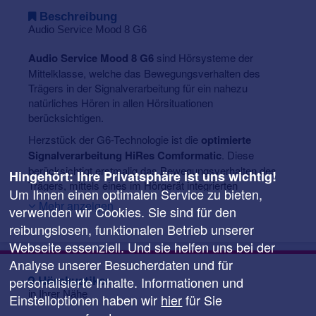
Beschreibung
Audio Service Mood 8 G6
Audio Service Mood 8 G6
sind Hörsysteme der
Mittelklasse, welche das Bewegungsverhalten des
Trägers in der Signalverarbeitung für ein nahezu
natürliches Hören in allen Hörsituationen
berücksichtigen.
Herzstück der G6-Technologie ist die
optimierte
Signalverarbeitung HiRes Comformatic
. Diese
berücksichtigt erstmalig das Bewegungsverhalten des
Hingehört: Ihre Privatsphäre ist uns wichtig!
Trägers, mittels eines im Hörgerät integrierten
Um Ihnen einen optimalen Service zu bieten,
Bewegungssensors. Anhand der Kopfbewegung und
Mehr anzeigen
verwenden wir Cookies. Sie sind für den
damit Ausrichtung zu Geräuschkulissen oder
reibungslosen, funktionalen Betrieb unserer
Gesprächspartnern erkennen die Hörsysteme was
Trägern im jeweiligen Moment wichtig ist zu hören und
Webseite essenziell. Und sie helfen uns bei der
unterstützen ihn dabei mit einem entsprechenden
Analyse unserer Besucherdaten und für
Hörprogramm. Dazu stehen G6 mehr als 120
personalisierte Inhalte. Informationen und
Hörakustiker
vordefinierte Hörprogramme zur Verfügung die
in Ihrer Nähe
Einstelloptionen haben wir
hier
für Sie
automatisch entsprechend der Hörumgebung eingestellt