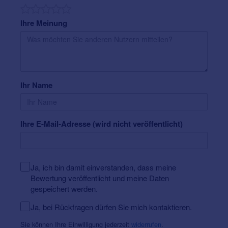
•
6 Hörprogramme:
Neben einem Universal-
Hörprogramm, dass sich automatisch auf die
Ihre Meinung
jeweils vorherrschende Hörsituation anpasst,
stehen fünf weitere Hörprogramme zur Verfügung.
Diese können speziell für individuelle Hörsituationen
eingestellt werden.
•
2earPhone
: Überträgt Telefongespräche von der
Ihr Name
Telefonhörer-Seite auf das gegenüberliegende
Hörgerät zum beidseitigen Verstehen.
•
optionale Telefonspule:
Ermöglicht ein
induktives Hören in speziell dafür gekennzeichneten
Ihre E-Mail-Adresse (wird nicht veröffentlicht)
Bereichen, z.B. in Kirchen oder öffentlichen
Einrichtungen.
Das Mood 8 G6 wird mit einer 312er Batterie betrieben
und verfügt über einen Taster zur optionalen manuellen
Ja, ich bin damit einverstanden, dass meine
Lautstärkeregulierung und/oder optionalem
Bewertung veröffentlicht und meine Daten
Programmwechsel am Hörgerät. Es ist in
gespeichert werden.
verschiedenen, dezenten Farben erhältlich und dank
Ja, bei Rückfragen dürfen Sie mich kontaktieren.
seiner speziellen
Oberflächenbeschichtung
widerstandsfähig gegen
Sie können Ihre Einwilligung jederzeit
widerrufen
.