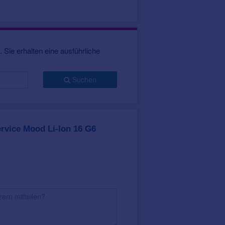
Audio Service Mood Li-Ion G6
werden in einer speraten
Ladestation in nur wenigen
Stunden aufgeladen, für ein
 Sie erhalten eine ausführliche
Hören bis zu 23 Stunden.
© Audio Service
Suchen
h® LE
. Mit der Audio Service App
ellungstipps vom Hörakustiker
Auch optionales Zubehör lässt sich
Zubehör
.
o Service Mood Li-Ion 16 G6
rvice Mood Li-Ion 16 G6
dard an Ausstattung
. Folgende
sich automatisch auf die jeweils
rprogramme zur Verfügung. Diese
en.
 sich noch präziser auf die