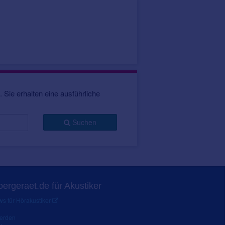
 Sie erhalten eine ausführliche
Suchen
ergeraet.de für Akustiker
s für Hörakustiker
werden