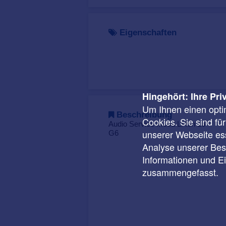
Eigenschaften
Hingehört: Ihre Pri
Um Ihnen einen opti
Beschreibung
Cookies. Sie sind fü
Audio Service Mood Li-Ion 16
unserer Webseite ess
G6
Analyse unserer Besu
Informationen und E
zusammengefasst.