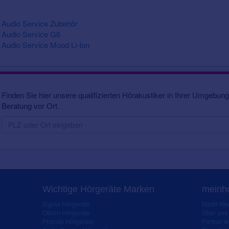
Audio Service Zubehör
Audio Service G6
Audio Service Mood Li-Ion
Finden Sie hier unsere qualifizierten Hörakustiker in Ihrer Umgebung.
Beratung vor Ort.
Wichtige Hörgeräte Marken
meinho
Signia Hörgeräte
Markt-New
Oticon Hörgeräte
Über uns
Phonak Hörgeräte
Partner 