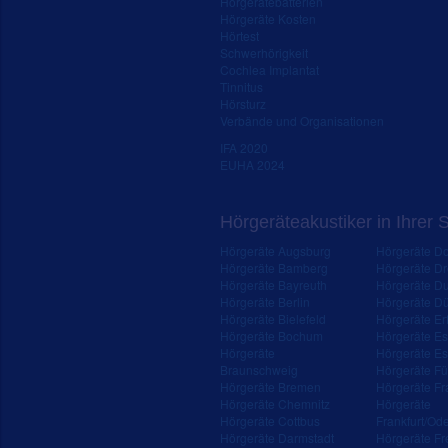
Hörgerätebatterien
Hörgeräte Kosten
Hörtest
Schwerhörigkeit
Cochlea Implantat
Tinnitus
Hörsturz
Verbände und Organisationen
IFA 2020
EUHA 2024
Hörgeräteakustiker in Ihrer 
Hörgeräte Augsburg
Hörgeräte D
Hörgeräte Bamberg
Hörgeräte D
Hörgeräte Bayreuth
Hörgeräte Du
Hörgeräte Berlin
Hörgeräte Dü
Hörgeräte Bielefeld
Hörgeräte Erf
Hörgeräte Bochum
Hörgeräte E
Hörgeräte
Hörgeräte Es
Braunschweig
Hörgeräte Fü
Hörgeräte Bremen
Hörgeräte Fr
Hörgeräte Chemnitz
Hörgeräte
Hörgeräte Cottbus
Frankfurt/Od
Hörgeräte Darmstadt
Hörgeräte Fr