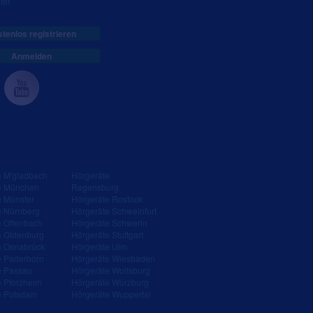
ter
tenlos registrieren
Anmelden
e M'gladbach
Hörgeräte
e München
Regensburg
e Münster
Hörgeräte Rostock
e Nürnberg
Hörgeräte Schweinfurt
e Offenbach
Hörgeräte Schwerin
e Oldenburg
Hörgeräte Stuttgart
e Osnabrück
Hörgeräte Ulm
e Paderborn
Hörgeräte Wiesbaden
e Passau
Hörgeräte Wolfsburg
e Pforzheim
Hörgeräte Würzburg
e Potsdam
Hörgeräte Wuppertal