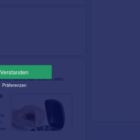
Verstanden
asse, welche das
hezu natürliches Hören in allen
Präferenzen
ng
it
n
ren