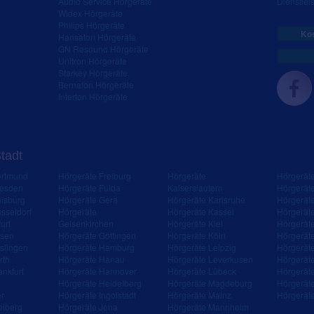
Audio Service Hörgeräte
Dienstleis
Widex Hörgeräte
Philips Hörgeräte
Kos
Hansaton Hörgeräte
GN Resound Hörgeräte
Unitron Hörgeräte
Starkey Hörgeräte
Bernafon Hörgeräte
Interton Hörgeräte
Stadt
ortmund
Hörgeräte Freiburg
Hörgeräte
Hörgerät
resden
Hörgeräte Fulda
Kaiserslautern
Hörgerät
isburg
Hörgeräte Gera
Hörgeräte Karlsruhe
Hörgerät
sseldorf
Hörgeräte
Hörgeräte Kassel
Hörgerät
urt
Gelsenkirchen
Hörgeräte Kiel
Hörgerät
ssen
Hörgeräte Göttingen
Hörgeräte Köln
Hörgerät
slingen
Hörgeräte Hamburg
Hörgeräte Leipzig
Hörgerät
rth
Hörgeräte Hanau
Hörgeräte Leverkusen
Hörgerät
ankfurt
Hörgeräte Hannover
Hörgeräte Lübeck
Hörgerät
Hörgeräte Heidelberg
Hörgeräte Magdeburg
Hörgerät
er
Hörgeräte Ingolstadt
Hörgeräte Mainz
Hörgerät
eiberg
Hörgeräte Jena
Hörgeräte Mannheim