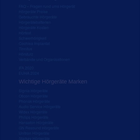
FAQ – Fragen rund ums Hörgerät
Hörgeräte Preise
Gebrauchte Hörgeräte
Hörgerätebatterien
Hörgeräte Kosten
Hörtest
Schwerhörigkeit
Cochlea Implantat
Tinnitus
Hörsturz
Verbände und Organisationen
IFA 2020
EUHA 2024
Wichtige Hörgeräte Marken
Signia Hörgeräte
Oticon Hörgeräte
Phonak Hörgeräte
Audio Service Hörgeräte
Widex Hörgeräte
Philips Hörgeräte
Hansaton Hörgeräte
GN Resound Hörgeräte
Unitron Hörgeräte
Starkey Hörgeräte