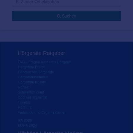
Suchen
Hörgeräte Ratgeber
FAQ – Fragen rund ums Hörgerät
Hörgeräte Preise
Gebrauchte Hörgeräte
Hörgerätebatterien
Hörgeräte Kosten
Hörtest
Schwerhörigkeit
Cochlea Implantat
Tinnitus
Hörsturz
Verbände und Organisationen
IFA 2020
EUHA 2024