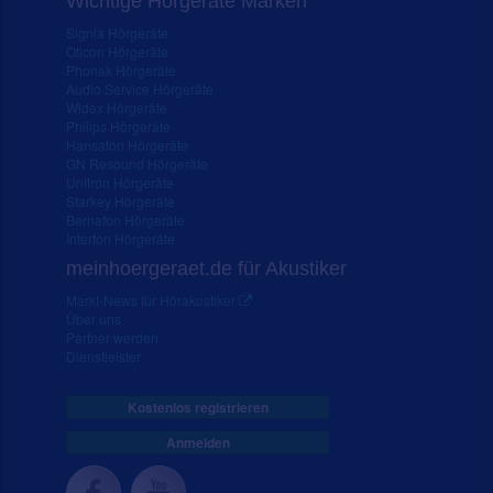
Wichtige Hörgeräte Marken
Signia Hörgeräte
Oticon Hörgeräte
Phonak Hörgeräte
Audio Service Hörgeräte
Widex Hörgeräte
Philips Hörgeräte
Hansaton Hörgeräte
GN Resound Hörgeräte
Unitron Hörgeräte
Starkey Hörgeräte
Bernafon Hörgeräte
Interton Hörgeräte
meinhoergeraet.de für Akustiker
Markt-News für Hörakustiker
Über uns
Partner werden
Dienstleister
Kostenlos registrieren
Anmelden