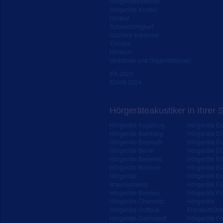
Hörgerätebatterien
Hörgeräte Kosten
Hörtest
Schwerhörigkeit
Cochlea Implantat
Tinnitus
Hörsturz
Verbände und Organisationen
IFA 2020
EUHA 2024
Hörgeräteakustiker in Ihrer 
Hörgeräte Augsburg
Hörgeräte D
Hörgeräte Bamberg
Hörgeräte D
Hörgeräte Bayreuth
Hörgeräte Du
Hörgeräte Berlin
Hörgeräte Dü
Hörgeräte Bielefeld
Hörgeräte Erf
Hörgeräte Bochum
Hörgeräte E
Hörgeräte
Hörgeräte Es
Braunschweig
Hörgeräte Fü
Hörgeräte Bremen
Hörgeräte Fr
Hörgeräte Chemnitz
Hörgeräte
Hörgeräte Cottbus
Frankfurt/Od
Hörgeräte Darmstadt
Hörgeräte Fr