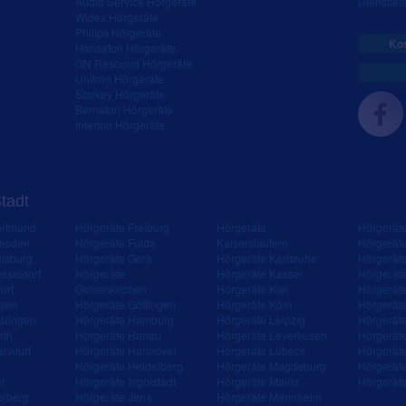
Audio Service Hörgeräte
Dienstleis
Widex Hörgeräte
Philips Hörgeräte
Kos
Hansaton Hörgeräte
GN Resound Hörgeräte
Unitron Hörgeräte
Starkey Hörgeräte
Bernafon Hörgeräte
Interton Hörgeräte
Stadt
ortmund
Hörgeräte Freiburg
Hörgeräte
Hörgerät
resden
Hörgeräte Fulda
Kaiserslautern
Hörgerät
isburg
Hörgeräte Gera
Hörgeräte Karlsruhe
Hörgerät
sseldorf
Hörgeräte
Hörgeräte Kassel
Hörgerät
urt
Gelsenkirchen
Hörgeräte Kiel
Hörgerät
ssen
Hörgeräte Göttingen
Hörgeräte Köln
Hörgerät
slingen
Hörgeräte Hamburg
Hörgeräte Leipzig
Hörgerät
rth
Hörgeräte Hanau
Hörgeräte Leverkusen
Hörgerät
ankfurt
Hörgeräte Hannover
Hörgeräte Lübeck
Hörgerät
Hörgeräte Heidelberg
Hörgeräte Magdeburg
Hörgerät
er
Hörgeräte Ingolstadt
Hörgeräte Mainz
Hörgerät
eiberg
Hörgeräte Jena
Hörgeräte Mannheim