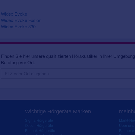
Widex Evoke
Widex Evoke Fusion
Widex Evoke 330
Finden Sie hier unsere qualifizierten Hörakustiker in Ihrer Umgebung.
Beratung vor Ort.
Wichtige Hörgeräte Marken
meinho
Signia Hörgeräte
Markt-New
Oticon Hörgeräte
Über uns
Phonak Hörgeräte
Partner 