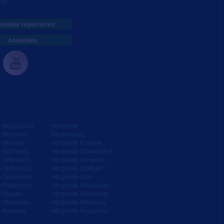
ter
tenlos registrieren
Anmelden
e M'gladbach
Hörgeräte
e München
Regensburg
e Münster
Hörgeräte Rostock
e Nürnberg
Hörgeräte Schweinfurt
e Offenbach
Hörgeräte Schwerin
e Oldenburg
Hörgeräte Stuttgart
e Osnabrück
Hörgeräte Ulm
e Paderborn
Hörgeräte Wiesbaden
e Passau
Hörgeräte Wolfsburg
e Pforzheim
Hörgeräte Würzburg
e Potsdam
Hörgeräte Wuppertal