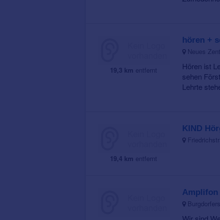
hören + s
Neues Zentr
Hören ist L
19,3 km
entfernt
sehen Först
Lehrte stehe
KIND Hör
Friedrichst
19,4 km
entfernt
Amplifon
Burgdorfers
Wir sind We