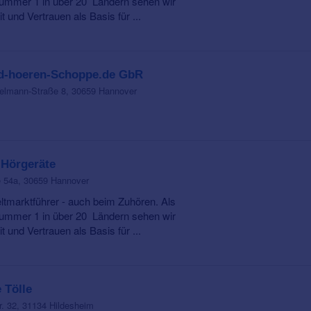
ummer 1 in über 20 Ländern sehen wir
t und Vertrauen als Basis für ...
d-hoeren-Schoppe.de GbR
lmann-Straße 8, 30659 Hannover
 Hörgeräte
 54a, 30659 Hannover
ltmarktführer - auch beim Zuhören. Als
ummer 1 in über 20 Ländern sehen wir
t und Vertrauen als Basis für ...
 Tölle
. 32, 31134 Hildesheim