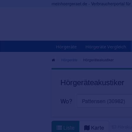
meinhoergeraet.de - Verbraucherportal fü
Hörgeräte
Hörgeräte Vergleich
Hörgeräte
Hörgeräteakustiker
Hörgeräteakustiker
Wo?
63 Hörakus
Liste
Karte