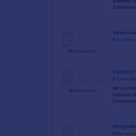
weltweite N
Zufriedenhei
sehen-un
Adolf-Emme
16,3 km
entfernt
Amplifon
Sutelstraße
Wir sind We
16,8 km
entfernt
weltweite N
Zufriedenhei
Hörgeräte
Bernwardstr