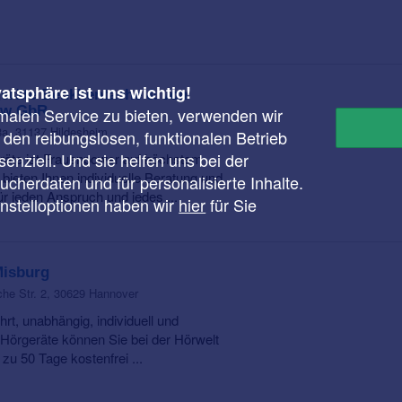
vatsphäre ist uns wichtig!
eräte Benkhentache & von
ow GbR
malen Service zu bieten, verwenden wir
8a, 31137 Hildesheim
r den reibungslosen, funktionalen Betrieb
enziell. Und sie helfen uns bei der
räte ist Frauenpower auf höchstem
 bieten Ihnen individuelle Beratung und
cherdaten und für personalisierte Inhalte.
ür jeden Anspruch und jedes ...
instelloptionen haben wir
hier
für Sie
Misburg
he Str. 2, 30629 Hannover
rt, unabhängig, individuell und
Hörgeräte können Sie bei der Hörwelt
zu 50 Tage kostenfrei ...