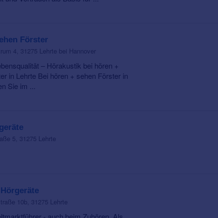
ehen Förster
um 4, 31275 Lehrte bei Hannover
ebensqualität – Hörakustik bei hören +
er in Lehrte Bei hören + sehen Förster in
n Sie im ...
geräte
raße 5, 31275 Lehrte
 Hörgeräte
traße 10b, 31275 Lehrte
ltmarktführer - auch beim Zuhören. Als