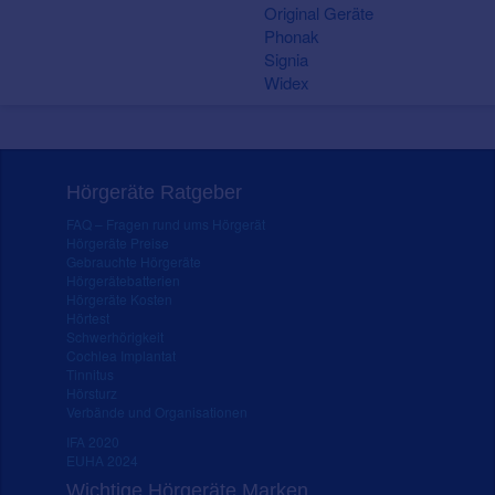
Original Geräte
Phonak
Signia
Widex
Hörgeräte Ratgeber
FAQ – Fragen rund ums Hörgerät
Hörgeräte Preise
Gebrauchte Hörgeräte
Hörgerätebatterien
Hörgeräte Kosten
Hörtest
Schwerhörigkeit
Cochlea Implantat
Tinnitus
Hörsturz
Verbände und Organisationen
IFA 2020
EUHA 2024
Wichtige Hörgeräte Marken