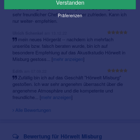
Verstanden
am 16.12.22
Rainer Schmidt
Ein sehr guter Service ,Kompetente Beratung und ein
sehr freundlicher Chef. Ich bin super zufrieden. Kann ich
Präferenzen
nur weiter- empfehlen.
am 13.12.22
Ulrich Schenkel
mein neues Hörgerät -- nachdem ich mehrfach
unseriös bzw. falsch beraten wurde, bin ich auf
besondere Empfehlung auf das Akustkstudio Hörwelt in
Misburg gestoss...
[
mehr anzeigen
]
am 07.09.22
Edith
Zufällig bin ich auf das Geschäft "Hörwelt Misburg"
gestoßen. Ich war sehr angenehm überrascht über die
angenehme Atmosphäre und die kompetente und
freundliche...
[
mehr anzeigen
]
Alle Bewertungen
Bewertung für Hörwelt Misburg