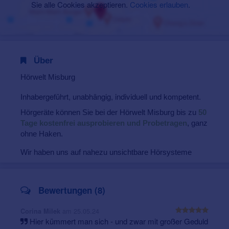
Sie alle Cookies akzeptieren.
Cookies erlauben
.
Über
Hörwelt Misburg
Inhabergeführt, unabhängig, individuell und kompetent.
Hörgeräte können Sie bei der Hörwelt Misburg bis zu
50
Tage kostenfrei ausprobieren und Probetragen
, ganz
ohne Haken.
Wir haben uns auf nahezu unsichtbare Hörsysteme
spezialisiert. Diese bieten wir Ihnen als
Hinter-dem-
Ohr
oder
Im-Ohr Hörgeräte
an. Die Geräte werden
dann für Sie individuell maßgefertigt.
Bewertungen (8)
am 25.05.24
Corina Milek
Hier kümmert man sich - und zwar mit großer Geduld