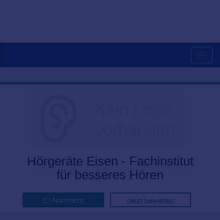
Togg
navig
Hörgeräte Eisen - Fachinstitut
für besseres Hören
Nachricht
Jetzt bewerten