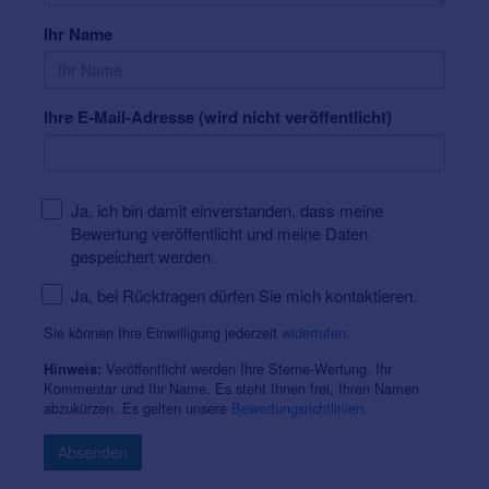
Gehöranalyse & Bedarfsermittlung (für
Erwachsene und Kinder)
Ihr Name
terzo®-Gehörtraining
Gehörschutz-Beratung
Ihre E-Mail-Adresse (wird nicht veröffentlicht)
Verkauf von Batterien & Pflegeprodukten
Kindgerechte Hörgeräteversorgung
Professionelle Tinnitus-Beratung
Ja, ich bin damit einverstanden, dass meine
Bewertung veröffentlicht und meine Daten
gespeichert werden.
Mitgliedschaften und Lizenzen:
Ja, bei Rückfragen dürfen Sie mich kontaktieren.
Meisterbetrieb der Handwerkskammer
Mittelfranken
Sie können Ihre Einwilligung jederzeit
widerrufen
.
Mitglied der Bundesinnung der Hörgeräteakustiker
Veröffentlicht werden Ihre Sterne-Wertung, Ihr
Hinweis:
KdöR, Mainz
Kommentar und Ihr Name. Es steht Ihnen frei, Ihren Namen
abzukürzen. Es gelten unsere
Bewertungsrichtlinien
.
Präqualifiziert für alle Krankenkassen und
Berufsgenossenschaften in Deutschland
Absenden
Hörluchs ICP-Lizenzpartner