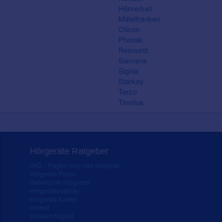
Hörverlust
Mittelfranken
Oticon
Phonak
Resound
Siemens
Signia
Starkey
Terzo
Tinnitus
Hörgeräte Ratgeber
FAQ – Fragen rund ums Hörgerät
Hörgeräte Preise
Gebrauchte Hörgeräte
Hörgerätebatterien
Hörgeräte Kosten
Hörtest
Schwerhörigkeit