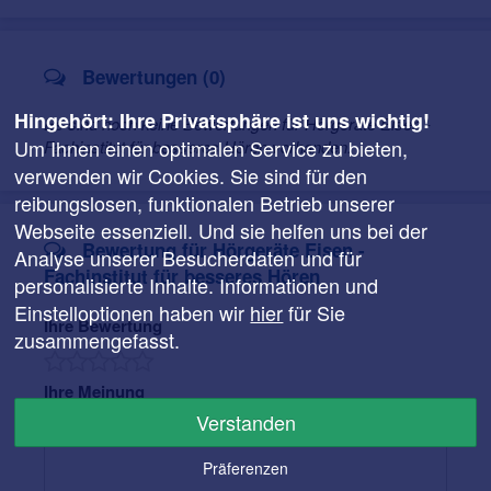
Serviceangebot).
Neben den Bedürfnissen unserer Kundschaft steht für
Bewertungen (0)
uns auch die Ausbildung des eigenen Nachwuchses im
Mittelpunkt unseres Handels. Die Investition in
Hingehört: Ihre Privatsphäre ist uns wichtig!
Es sind noch keine Bewertungen für Hörgeräte Eisen -
qualifizierte Fachkräfte an allen Standorten hat sich
Um Ihnen einen optimalen Service zu bieten,
Fachinstitut für besseres Hören vorhanden.
ausgezahlt: 95 % unserer Gesellen und Meister haben
bei uns ihre Ausbildung zum Hörakustiker absolviert.
verwenden wir Cookies. Sie sind für den
reibungslosen, funktionalen Betrieb unserer
Webseite essenziell. Und sie helfen uns bei der
Leistungen
Bewertung für Hörgeräte Eisen -
Analyse unserer Besucherdaten und für
Fachinstitut für besseres Hören
personalisierte Inhalte. Informationen und
Wir bieten Ihnen:
Einstelloptionen haben wir
hier
für Sie
Individuelle Beratung rund um Ihre
Ihre Bewertung
zusammengefasst.
Hörversorgung
Nachjustierung der Hörgeräteeinstellung
Ihre Meinung
Reparaturen und Austausch von Ersatzteilen
Verstanden
(auch Fremdgeräte)
Reinigung Ihrer Hörsysteme (auch Fremdgeräte)
Präferenzen