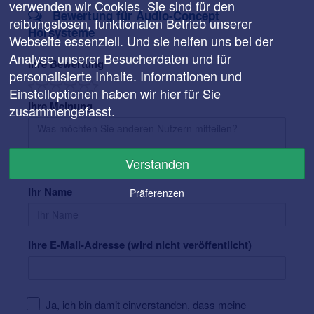
verwenden wir Cookies. Sie sind für den
Bewertung für Audio-Concept
reibungslosen, funktionalen Betrieb unserer
Hörsysteme
Webseite essenziell. Und sie helfen uns bei der
Analyse unserer Besucherdaten und für
Ihre Bewertung
personalisierte Inhalte. Informationen und
Einstelloptionen haben wir
hier
für Sie
Ihre Meinung
zusammengefasst.
Verstanden
Ihr Name
Präferenzen
Ihre E-Mail-Adresse (wird nicht veröffentlicht)
Ja, ich bin damit einverstanden, dass meine