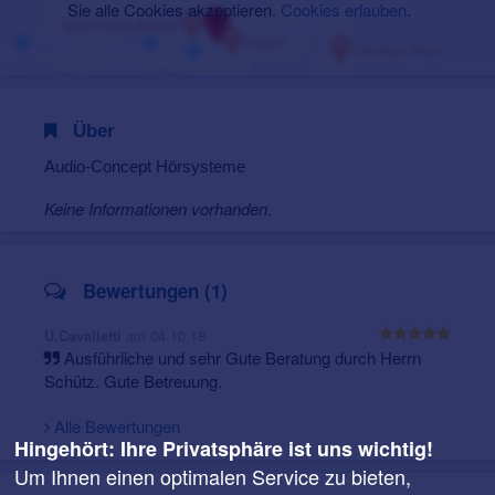
Sie alle Cookies akzeptieren.
Cookies erlauben
.
Über
Audio-Concept Hörsysteme
Keine Informationen vorhanden.
Bewertungen (1)
am 04.10.18
U.Cavalletti
Ausführliche und sehr Gute Beratung durch Herrn
Schütz. Gute Betreuung.
Alle Bewertungen
Hingehört: Ihre Privatsphäre ist uns wichtig!
Um Ihnen einen optimalen Service zu bieten,