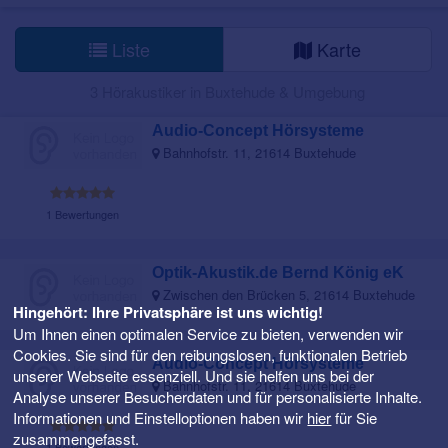
Liste
Karte
3 Hörakustiker in Buxtehude & Umgebung
Audio-Concept Hörsysteme
Bahnhofstr. 11, 21614 Buxtehude
1 Bewertungen
Optik-Akustik.de Bernd König eK
Zwischen den Brücken 5, 21614 Buxtehude
Hingehört: Ihre Privatsphäre ist uns wichtig!
Um Ihnen einen optimalen Service zu bieten, verwenden wir
Cookies. Sie sind für den reibungslosen, funktionalen Betrieb
Audio-Concept Hörsysteme
unserer Webseite essenziell. Und sie helfen uns bei der
Bahnhofstr. 11, 21614 Buxtehude
Analyse unserer Besucherdaten und für personalisierte Inhalte.
Informationen und Einstelloptionen haben wir
hier
für Sie
zusammengefasst.
1 Bewertungen