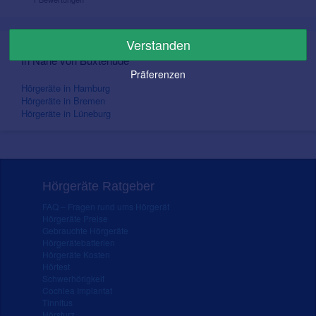
Verstanden
Alle Hörgeräteakustiker in Buxtehude und Umgebung
In Nähe von Buxtehude
Präferenzen
Hörgeräte in Hamburg
Hörgeräte in Bremen
Hörgeräte in Lüneburg
Hörgeräte Ratgeber
FAQ – Fragen rund ums Hörgerät
Hörgeräte Preise
Gebrauchte Hörgeräte
Hörgerätebatterien
Hörgeräte Kosten
Hörtest
Schwerhörigkeit
Cochlea Implantat
Tinnitus
Hörsturz