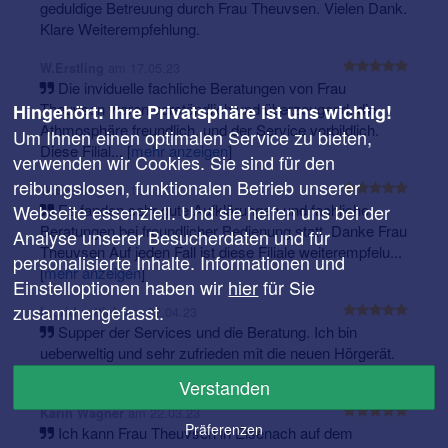
geduldige Betreuung durch Frau Theuvsen. Vielen Dank.
Klare Weiterempfehlung.
am 17.05.23
W.Erstling
Die inviduelle fachliche Beratungen von Frau
Theuvsen waren verständlich und überzeugend, die
Hingehört: Ihre Privatsphäre ist uns wichtig!
Athmosphäre freundlich, und der Service vorbildlich.
Um Ihnen einen optimalen Service zu bieten,
Diese Filial...
[
mehr anzeigen
]
verwenden wir Cookies. Sie sind für den
reibungslosen, funktionalen Betrieb unserer
am 15.05.23
W.Erstling
Webseite essenziell. Und sie helfen uns bei der
Es fanden sehr gute Aufklärungen und fachliche
Beratungen bei freundlicher Bedienung statt. Danke Frau
Analyse unserer Besucherdaten und für
Theuvsen Auf jeden Fall ist diese Filiale weiterempfelu...
personalisierte Inhalte. Informationen und
[
mehr anzeigen
]
Einstelloptionen haben wir
hier
für Sie
zusammengefasst.
am 22.04.23
Ingrid rottleb
Supper der Services und die Beratung. Ich bin
ueberweltig und sehr zufrieden mit die neuen Hörgerät.
Prima cool
Verstanden
am 22.03.23
Karin Wagner
Präferenzen
Ich kann Frau Theuvsen in Eisenach auf dem