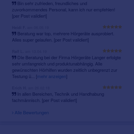
Bin sehr zufrieden, freundliches und
zuvorkommendes Personal, kann ich nur empfehlen!
[per Post validiert]
am 06.05.19
Heidi F.
Beratung war top, mehrere Hörgeräte ausprobiert.
Alles super gelaufen. [per Post validiert]
am 13.04.19
Ralf L.
DIe Beratung bei der Firma Hörgeräte Langer erfolgte
sehr umfangreich und produktunabhängig. Alle
gewünschten Hörhilfen wurden zeitlich unbegrenzt zur
Testung ü...
[
mehr anzeigen
]
am 26.02.18
Erich H.
In allen Bereichen, Technik und Handhabung
fachmännisch. [per Post validiert]
Alle Bewertungen