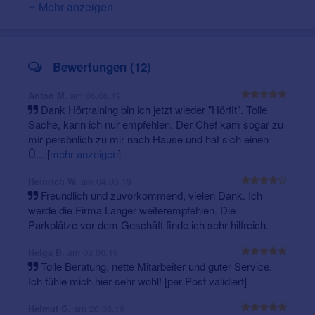
präqualifiziert
und
Mehr anzeigen
Mitglied in der
Wir garantieren geprüfte
Bundesinnung für
und zertifizierte Qualität.
Hörgeräteakustik.
Bewertungen (12)
am 06.06.19
Anton M.
Dank Hörtraining bin ich jetzt wieder "Hörfit". Tolle
Sache, kann ich nur empfehlen. Der Chef kam sogar zu
mir persönlich zu mir nach Hause und hat sich einen
Ü...
[
mehr anzeigen
]
am 04.06.19
Heinrich W.
Freundlich und zuvorkommend, vielen Dank. Ich
werde die Firma Langer weiterempfehlen. Die
Parkplätze vor dem Geschäft finde ich sehr hilfreich.
am 03.06.19
Helga B.
Tolle Beratung, nette Mitarbeiter und guter Service.
Ich fühle mich hier sehr wohl! [per Post validiert]
am 28.05.19
Helmut G.