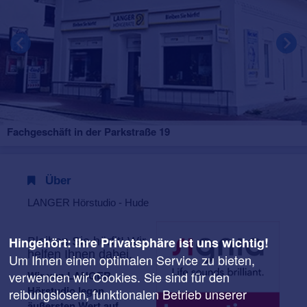
Fachgeschäft in der Parkstraße 19
Über
LANGER Hörstudio - Hude
Hingehört: Ihre Privatsphäre ist uns wichtig!
Bleiben Sie hörfit! Wir
helfen Ihnen dabei.
Um Ihnen einen optimalen Service zu bieten,
Wir von LANGER
verwenden wir Cookies. Sie sind für den
Hörstudio legen
reibungslosen, funktionalen Betrieb unserer
äußersten Wert auf