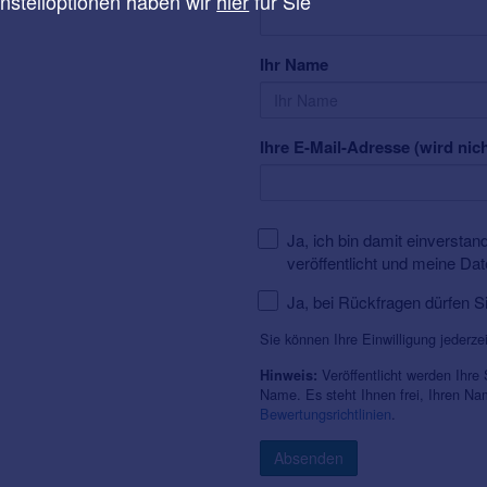
instelloptionen haben wir
hier
für Sie
Ihr Name
Ihre E-Mail-Adresse (wird nich
Ja, ich bin damit einversta
veröffentlicht und meine Da
Ja, bei Rückfragen dürfen S
Sie können Ihre Einwilligung jederze
Veröffentlicht werden Ihre
Hinweis:
Name. Es steht Ihnen frei, Ihren N
Bewertungsrichtlinien
.
Absenden