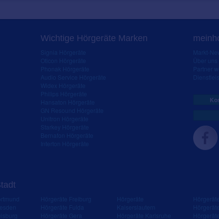
Wichtige Hörgeräte Marken
meinho
Signia Hörgeräte
Markt-New
Oticon Hörgeräte
Über uns
Phonak Hörgeräte
Partner 
Audio Service Hörgeräte
Dienstleis
Widex Hörgeräte
Philips Hörgeräte
Kos
Hansaton Hörgeräte
GN Resound Hörgeräte
Unitron Hörgeräte
Starkey Hörgeräte
Bernafon Hörgeräte
Interton Hörgeräte
Stadt
ortmund
Hörgeräte Freiburg
Hörgeräte
Hörgerät
resden
Hörgeräte Fulda
Kaiserslautern
Hörgerät
isburg
Hörgeräte Gera
Hörgeräte Karlsruhe
Hörgerät