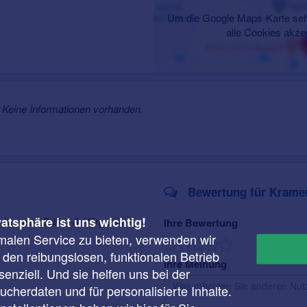
Um die Google Maps-Karte seh
alle Cookies akze
Keine Informationen vorhanden.
Bewertung für Kramer:
vatsphäre ist uns wichtig!
 Kramer: Brillen & Hörgeräte
Ihre Bewertung
malen Service zu bieten, verwenden wir
r den reibungslosen, funktionalen Betrieb
Ihre Meinung
enziell. Und sie helfen uns bei der
cherdaten und für personalisierte Inhalte.