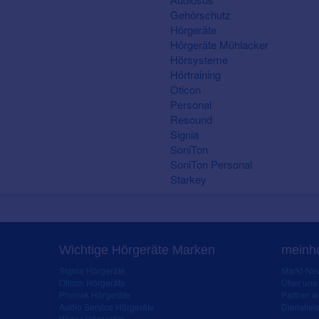
Gehörschutz
Hörgeräte
Hörgeräte Mühlacker
Hörsysteme
Hörtraining
Oticon
Personal
Resound
Signia
SoniTon
SoniTon Personal
Starkey
Wichtige Hörgeräte Marken
meinho
Signia Hörgeräte
Markt-New
Oticon Hörgeräte
Über uns
Phonak Hörgeräte
Partner 
Audio Service Hörgeräte
Dienstleis
Widex Hörgeräte