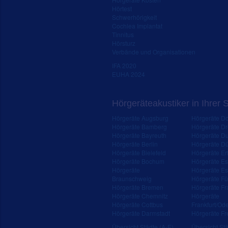
Hörtest
Schwerhörigkeit
Cochlea Implantat
Tinnitus
Hörsturz
Verbände und Organisationen
IFA 2020
EUHA 2024
Hörgeräteakustiker in Ihrer 
Hörgeräte Augsburg
Hörgeräte D
Hörgeräte Bamberg
Hörgeräte D
Hörgeräte Bayreuth
Hörgeräte Du
Hörgeräte Berlin
Hörgeräte Dü
Hörgeräte Bielefeld
Hörgeräte Erf
Hörgeräte Bochum
Hörgeräte E
Hörgeräte
Hörgeräte Es
Braunschweig
Hörgeräte Fü
Hörgeräte Bremen
Hörgeräte Fr
Hörgeräte Chemnitz
Hörgeräte
Hörgeräte Cottbus
Frankfurt/Od
Hörgeräte Darmstadt
Hörgeräte Fr
Übersicht Städte (A-E)
Übersicht Stä