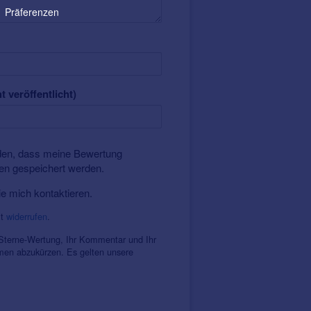
Präferenzen
t veröffentlicht)
nden, dass meine Bewertung
ten gespeichert werden.
ie mich kontaktieren.
it
widerrufen
.
 Sterne-Wertung, Ihr Kommentar und Ihr
amen abzukürzen. Es gelten unsere