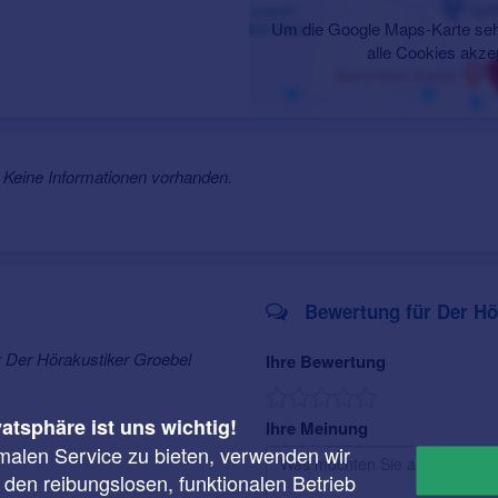
Um die Google Maps-Karte seh
alle Cookies akze
Keine Informationen vorhanden.
Bewertung für Der Hö
r Der Hörakustiker Groebel
Ihre Bewertung
vatsphäre ist uns wichtig!
Ihre Meinung
malen Service zu bieten, verwenden wir
r den reibungslosen, funktionalen Betrieb