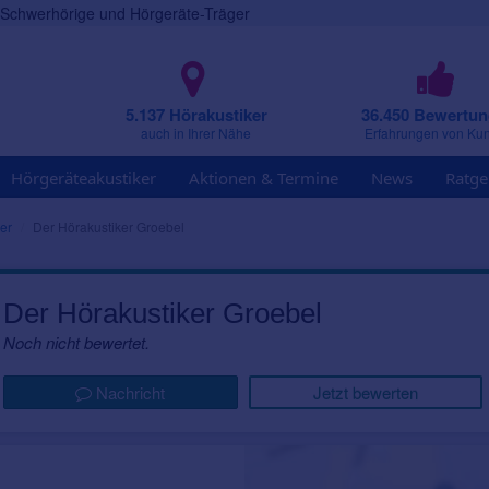
r Schwerhörige und Hörgeräte-Träger
5.137 Hörakustiker
36.450 Bewertu
auch in Ihrer Nähe
Erfahrungen von Ku
Hörgeräteakustiker
Aktionen & Termine
News
Ratge
er
Der Hörakustiker Groebel
Der Hörakustiker Groebel
Noch nicht bewertet.
Nachricht
Jetzt bewerten