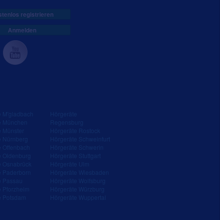
tenlos registrieren
Anmelden
e M'gladbach
Hörgeräte
e München
Regensburg
e Münster
Hörgeräte Rostock
e Nürnberg
Hörgeräte Schweinfurt
e Offenbach
Hörgeräte Schwerin
e Oldenburg
Hörgeräte Stuttgart
e Osnabrück
Hörgeräte Ulm
e Paderborn
Hörgeräte Wiesbaden
e Passau
Hörgeräte Wolfsburg
e Pforzheim
Hörgeräte Würzburg
e Potsdam
Hörgeräte Wuppertal