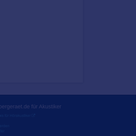
ergeraet.de für Akustiker
s für Hörakustiker
werden
ter