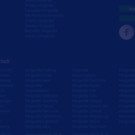
Philips Hörgeräte
Kos
Hansaton Hörgeräte
GN Resound Hörgeräte
Unitron Hörgeräte
Starkey Hörgeräte
Bernafon Hörgeräte
Interton Hörgeräte
Stadt
ortmund
Hörgeräte Freiburg
Hörgeräte
Hörgerät
resden
Hörgeräte Fulda
Kaiserslautern
Hörgerät
isburg
Hörgeräte Gera
Hörgeräte Karlsruhe
Hörgerät
sseldorf
Hörgeräte
Hörgeräte Kassel
Hörgerät
urt
Gelsenkirchen
Hörgeräte Kiel
Hörgerät
ssen
Hörgeräte Göttingen
Hörgeräte Köln
Hörgerät
slingen
Hörgeräte Hamburg
Hörgeräte Leipzig
Hörgerät
rth
Hörgeräte Hanau
Hörgeräte Leverkusen
Hörgerät
ankfurt
Hörgeräte Hannover
Hörgeräte Lübeck
Hörgerät
Hörgeräte Heidelberg
Hörgeräte Magdeburg
Hörgerät
er
Hörgeräte Ingolstadt
Hörgeräte Mainz
Hörgerät
eiberg
Hörgeräte Jena
Hörgeräte Mannheim
dte (F-L)
Übersicht Städte (M-R)
Übersicht Städte (S-Z)