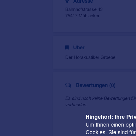
Adresse
Bahnhofstrasse 43
75417 Mühlacker
Über
Der Hörakustiker Groebel
Bewertungen (0)
Es sind noch keine Bewertungen fü
vorhanden.
Hingehört: Ihre Pri
Um Ihnen einen opti
Cookies. Sie sind fü