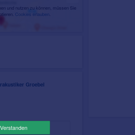
en und nutzen zu können, müssen Sie
ptieren.
Cookies erlauben
.
rakustiker Groebel
Verstanden