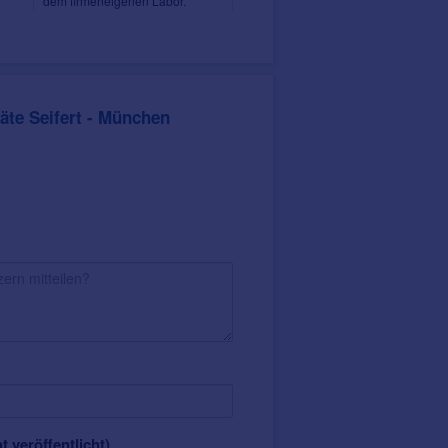
dem firmeneigenen Labor.
Termin
 und kostenlos vereinbaren.
te Seifert - München
en
ining-Therapie
 kostenfrei. Vereinbaren Sie
Sie an oder schicken Sie uns Ihren
 Hörgeräte-Träger
us dem eigenen Profi-Labor
telbaren Musikgenuss
t veröffentlicht)