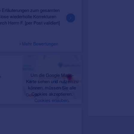
am 20.12.22
Anja von Morenhoffen
n zum gesamten
Ich bin schon sehr lange Kundin in diesem Gesch
 Korrekturen
und stelle immer wieder fest, wie angenehm, einfüh
Post validiert]
kompetent und persönlich man in dieser Filiale betre
Mehr Bewertungen
Um die Google Maps-
e
Karte sehen und nutzen zu
können, müssen Sie alle
Cookies akzeptieren.
Cookies erlauben
.