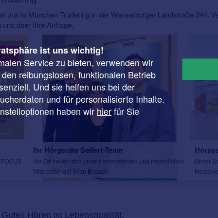
nden uns in München Trudering in der Wasserburger Landstraße 244. V
 uns über Ihre Anfrage.
vatsphäre ist uns wichtig!
malen Service zu bieten, verwenden wir
r den reibungslosen, funktionalen Betrieb
enziell. Und sie helfen uns bei der
cherdaten und für personalisierte Inhalte.
instelloptionen haben wir
hier
für Sie
Ihr Hörgeräte Seifert-Team
Hörsy
on FOCUS
Vor Ort freuen sich unsere kompetenten und freundlichen
Unser So
Mitarbeiter auf Ihren Besuch.
Herstelle
Gutes Hören ist Lebensqualität.