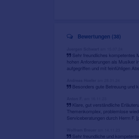
Bewertungen (38)
am 15.07.24
Juergen Schwart
Sehr freundliches kompetentes M
hohen Anforderungen als Musiker in
aufgegriffen und mit feinfühligen A
am 28.01.24
Andreas Hoefer
Besonders gute Betreuung und k
am 16.11.23
Anton F.
Klare, gut verständliche Erläut
Themenkomplex, problemlose wiede
Serviceberatungen durch Herrn F. [pe
am 14.11.23
Wolfram Breuer
Sehr freundliche und kompetente