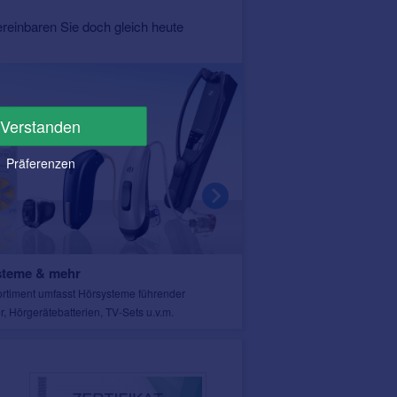
ereinbaren Sie doch gleich heute
Verstanden
Präferenzen
steme & mehr
Lageplan Fachgeschäft
rtiment umfasst Hörsysteme führender
Unser Fachgeschäft ist gut fü
r, Hörgerätebatterien, TV-Sets u.v.m.
Sie vorbei.