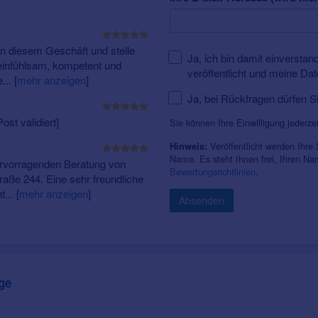
in diesem Geschäft und stelle
Ja, ich bin damit einversta
einfühlsam, kompetent und
veröffentlicht und meine Da
e...
[
mehr anzeigen
]
Ja, bei Rückfragen dürfen S
st validiert]
Sie können Ihre Einwilligung jederze
Veröffentlicht werden Ihre
Hinweis:
Name. Es steht Ihnen frei, Ihren N
hervorragenden Beratung von
Bewertungsrichtlinien
.
raße 244. Eine sehr freundliche
t...
[
mehr anzeigen
]
Absenden
ge