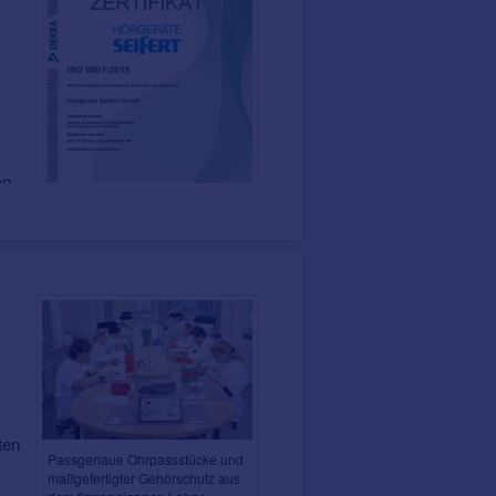
en
t.
Sie
Zertifizierte Qualität!
arf
ät!
n die Gewissheit einer
uverlässiger Reparaturen ohne
ten
Passgenaue
Ohrpassstücke
und
maßgefertigter Gehörschutz aus