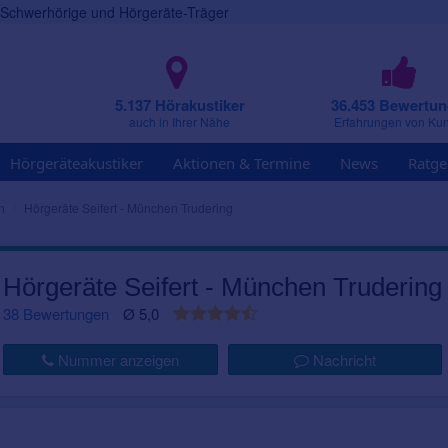
r Schwerhörige und Hörgeräte-Träger
5.137 Hörakustiker
36.453 Bewertu
auch in Ihrer Nähe
Erfahrungen von Ku
Hörgeräteakustiker
Aktionen & Termine
News
Ratge
n
Hörgeräte Seifert - München Trudering
Hörgeräte Seifert - München Trudering
38 Bewertungen
Ø 5,0
Nummer anzeigen
Nachricht