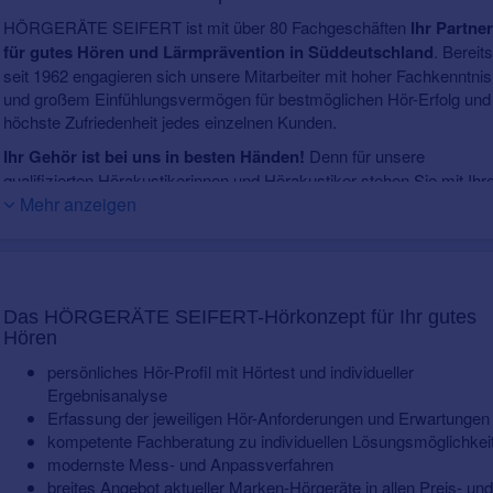
HÖRGERÄTE SEIFERT ist mit über 80 Fachgeschäften
Ihr Partner
für gutes Hören und Lärmprävention in Süddeutschland
. Bereits
seit 1962 engagieren sich unsere Mitarbeiter mit hoher Fachkenntnis
und großem Einfühlungsvermögen für bestmöglichen Hör-Erfolg und
höchste Zufriedenheit jedes einzelnen Kunden.
Ihr Gehör ist bei uns in besten Händen!
Denn für unsere
qualifizierten Hörakustikerinnen und Hörakustiker stehen Sie mit Ihr
ganz persönlichen Wünsche und Anforderungen immer im Mittelpunk
Mehr anzeigen
So schaffen wir mit unserer großen Expertise und dem Einsatz
modernster Mess- und Anpassverfahren die optimale Hörlösung für 
– und eine verbesserte Lebensqualität durch gutes Hören.
Ein besonders großes und modernes Angebot mit den führenden
Das HÖRGERÄTE SEIFERT-Hörkonzept für Ihr gutes
Marken-Herstellern ermöglicht dies für
jeden individuellen Hörbed
Hören
und Geldbeutel
- vom Premium- bis zum zuzahlungsfreien* Hörger
persönliches Hör-Profil mit Hörtest und individueller
Unser
firmeninternes Labor und eine eigene Werkstatt
geben Ihne
Ergebnisanalyse
professionellen und für Sie maßgeschneiderten Ausführung sowie z
Erfassung der jeweiligen Hör-Anforderungen und Erwartungen
unnötigen Zeitverlust.
kompetente Fachberatung zu individuellen Lösungsmöglichkei
modernste Mess- und Anpassverfahren
breites Angebot aktueller Marken-Hörgeräte in allen Preis- und