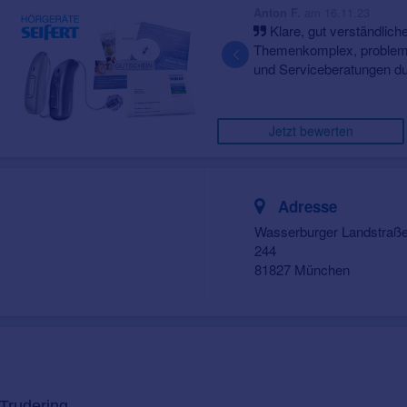
am 16.11.23
Anton F.
Klare, gut verständliche Erläuterunge
Themenkomplex, problemlose wiederholte
und Serviceberatungen durch Herrn F. [per 
Jetzt bewerten
Adresse
Wasserburger Landstraß
244
81827 München
 Trudering