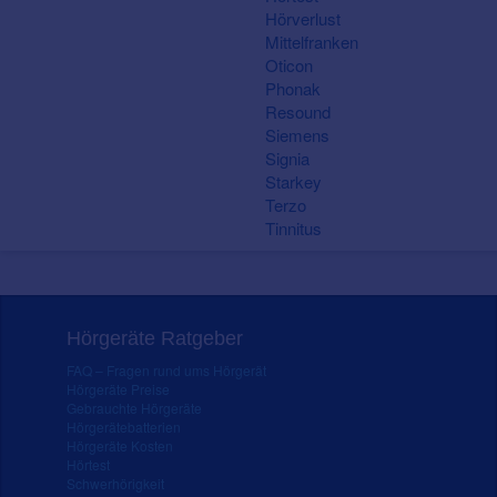
Hörverlust
Mittelfranken
Oticon
Phonak
Resound
Siemens
Signia
Starkey
Terzo
Tinnitus
Hörgeräte Ratgeber
FAQ – Fragen rund ums Hörgerät
Hörgeräte Preise
Gebrauchte Hörgeräte
Hörgerätebatterien
Hörgeräte Kosten
Hörtest
Schwerhörigkeit