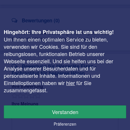
Serviceangebot).
Neben den Bedürfnissen unserer Kundschaft steht für
Bewertungen (0)
uns auch die Ausbildung des eigenen Nachwuchses im
Mittelpunkt unseres Handels. Die Investition in
Hingehört: Ihre Privatsphäre ist uns wichtig!
Es sind noch keine Bewertungen für Hörgeräte Eisen -
qualifizierte Fachkräfte an allen Standorten hat sich
Um Ihnen einen optimalen Service zu bieten,
Fachinstitut für besseres Hören vorhanden.
ausgezahlt: 95 % unserer Gesellen und Meister haben
bei uns ihre Ausbildung zum Hörakustiker absolviert.
verwenden wir Cookies. Sie sind für den
reibungslosen, funktionalen Betrieb unserer
Webseite essenziell. Und sie helfen uns bei der
Leistungen
Bewertung für Hörgeräte Eisen -
Analyse unserer Besucherdaten und für
Fachinstitut für besseres Hören
personalisierte Inhalte. Informationen und
Wir bieten Ihnen:
Einstelloptionen haben wir
hier
für Sie
Individuelle Beratung rund um Ihre
Ihre Bewertung
zusammengefasst.
Hörversorgung
Nachjustierung der Hörgeräteeinstellung
Ihre Meinung
Reparaturen und Austausch von Ersatzteilen
Verstanden
(auch Fremdgeräte)
Reinigung Ihrer Hörsysteme (auch Fremdgeräte)
Präferenzen