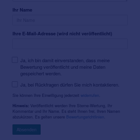
Gehöranalyse & Bedarfsermittlung (für
Erwachsene und Kinder)
Ihr Name
terzo®-Gehörtraining
Gehörschutz-Beratung
Ihre E-Mail-Adresse (wird nicht veröffentlicht)
Verkauf von Batterien & Pflegeprodukten
Kindgerechte Hörgeräteversorgung
Professionelle Tinnitus-Beratung
Ja, ich bin damit einverstanden, dass meine
Bewertung veröffentlicht und meine Daten
gespeichert werden.
Mitgliedschaften und Lizenzen:
Ja, bei Rückfragen dürfen Sie mich kontaktieren.
Meisterbetrieb der Handwerkskammer
Mittelfranken
Sie können Ihre Einwilligung jederzeit
widerrufen
.
Mitglied der Bundesinnung der Hörgeräteakustiker
Veröffentlicht werden Ihre Sterne-Wertung, Ihr
Hinweis:
KdöR, Mainz
Kommentar und Ihr Name. Es steht Ihnen frei, Ihren Namen
abzukürzen. Es gelten unsere
Bewertungsrichtlinien
.
Präqualifiziert für alle Krankenkassen und
Berufsgenossenschaften in Deutschland
Absenden
Hörluchs ICP-Lizenzpartner