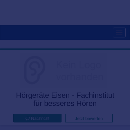
Togg
navig
Hörgeräte Eisen - Fachinstitut
für besseres Hören
Nachricht
Jetzt bewerten