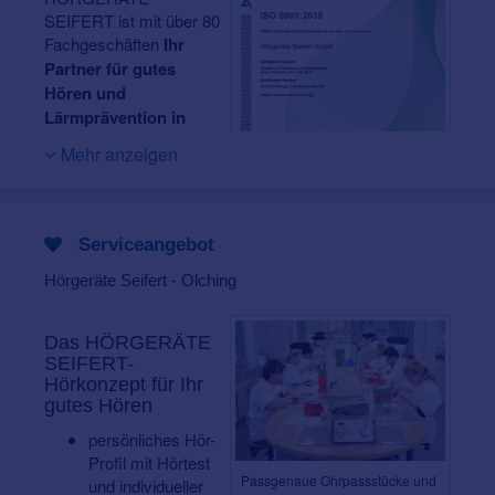
SEIFERT ist mit über 80
Fachgeschäften
Ihr
Partner für gutes
Hören und
Lärmprävention in
Süddeutschland
.
Mehr anzeigen
Bereits seit 1962
engagieren sich unsere
Mitarbeiter mit hoher
Fachkenntnis und
Zertifizierte Qualität!
Serviceangebot
großem
Einfühlungsvermögen für bestmöglichen Hör-Erfolg und
Hörgeräte Seifert - Olching
höchste Zufriedenheit jedes einzelnen Kunden.
Ihr Gehör ist bei uns in besten Händen!
Denn für
Das HÖRGERÄTE
unsere qualifizierten Hörakustikerinnen und
SEIFERT-
Hörkonzept für Ihr
Hörakustiker stehen Sie mit Ihren ganz persönlichen
gutes Hören
Wünsche und Anforderungen immer im Mittelpunkt. So
schaffen wir mit unserer großen Expertise und dem
persönliches Hör-
Einsatz modernster Mess- und Anpassverfahren die
Profil mit Hörtest
optimale Hörlösung für Sie – und eine verbesserte
Passgenaue
Ohrpassstücke
und
und individueller