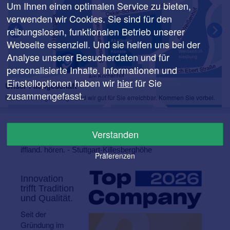
Um Ihnen einen optimalen Service zu bieten,
verwenden wir Cookies. Sie sind für den
reibungslosen, funktionalen Betrieb unserer
Webseite essenziell. Und sie helfen uns bei der
Analyse unserer Besucherdaten und für
personalisierte Inhalte. Informationen und
Einstelloptionen haben wir
hier
für Sie
Unser Fachgeschäft
zusammengefasst.
Durch unsere gute Lage sind wir gut für Sie erreichbar. Kommen Sie vorbei.
Verstanden
Über
iffland. hören. - Stuttgart-Killesberghöhe
Präferenzen
Innovation
trifft Tradition
und Qualität.
Seit der
Gründung im