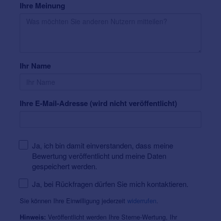
Ihre Meinung
U-Bahn-Linien U5 - Haltestelle Killesberg
Buslinien 43, 44, 57 – Haltestelle Killesberg
Parken können Sie
im Parkhaus Killesberghöhe (direkt
unter der Einkaufsmeile, Zufahrt via Stresemannstraße)
und auf den Parkplätzen entlang der Stresemannstraße
Ihr Name
Ihre E-Mail-Adresse (wird nicht veröffentlicht)
Ja, ich bin damit einverstanden, dass meine
Bewertung veröffentlicht und meine Daten
gespeichert werden.
Ja, bei Rückfragen dürfen Sie mich kontaktieren.
Sie können Ihre Einwilligung jederzeit
widerrufen
.
Veröffentlicht werden Ihre Sterne-Wertung, Ihr
Hinweis: