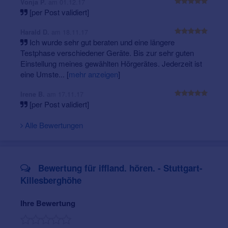
am 01.12.17
Vonja P.
Prüfen Sie Ihr Hörvermögen
[per Post validiert]
am 18.11.17
Harald D.
Ich wurde sehr gut beraten und eine längere
Testphase verschiedener Geräte. Bis zur sehr guten
Einstellung meines gewählten Hörgerätes. Jederzeit ist
eine Umste...
[
mehr anzeigen
]
Was kosten Hörsysteme?
Das erklärt unser Experte im Video!
am 17.11.17
Irene B.
[per Post validiert]
Alle Bewertungen
Bewertung für iffland. hören. - Stuttgart-
Vereinbaren Sie doch einen Termin.
Nutzen Sie hierfür
Killesberghöhe
unsere Kontaktbox, rufen Sie an oder schicken Sie uns
Ihren Termin-Wunsch einfach online zu. Oder aber Sie
Ihre Bewertung
kommen bei uns vorbei.
Nahverkehr zur Filiale Stuttgart Killesberghöhe: