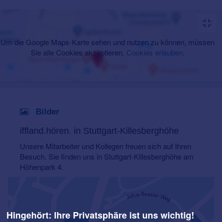
Um die Google Maps-Karte sehen und nutzen zu können, müssen
Sie alle Cookies akzeptieren.
Cookies erlauben
.
Bilder
iffland.hören. in Stuttgart-Killesberghöhe
Unsere Mitarbeiter und Kollegen freuen sich auf Ihren
Besuch. Sie finden uns in Stuttgart-Killesberghöhe am
Höhenpark 4.
Hingehört: Ihre Privatsphäre ist uns wichtig!