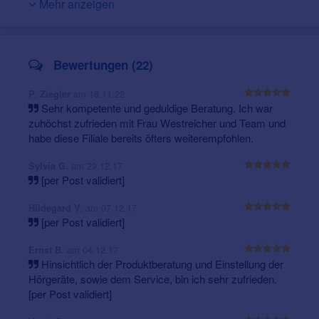
Mehr anzeigen
Anpassung. Für unseren überdurchschnittlichen Service
Eigener Kundenservice
wurden wir vom Deutschen Institut für Servicequalität
Nachjustierung und Wartung
ausgezeichnet.
Service-Scheckheft für regelmäßige Kontrollen
Wir laden Sie also herzlich ein, uns und unsere
Bewertungen (22)
Service-Karte Plus
(zusätzliche Garantie-
Leistungen kennenzulernen.
Während eines ersten
Verlängerung, freier Jahresbedarf an Batterien)
Termins führen wir einen Hörtest durch und zeigen Ihnen
am 18.11.22
P. Ziegler
Reinigung von Ohrstücken und Hörsystemen
moderne Hörsysteme. In unserem Sortiment bieten wir
Sehr kompetente und geduldige Beratung. Ich war
Hörmessungen, Nachjustierung bei Veränderung
Ihnen sorgfältig geprüfte Hörsysteme und sprechen
zuhöchst zufrieden mit Frau Westreicher und Team und
des Hörvermögens
Ihnen dazu auch gerne
eine fachmännische
habe diese Filiale bereits öfters weiterempfohlen.
Ersatzgeräte im Reparaturfall
Empfehlung
aus.
Zubehörberatung
am 29.12.17
Sylvia G.
TALIS Hörtraining
[per Post validiert]
Kostenloses Info-Paket
am 07.12.17
Hildegard V.
Ratgeber mit Hörgeräte-Muster
[per Post validiert]
am 04.12.17
Ernst B.
Hinsichtlich der Produktberatung und Einstellung der
Hörgeräte, sowie dem Service, bin ich sehr zufrieden.
[per Post validiert]
Online-Hörtest