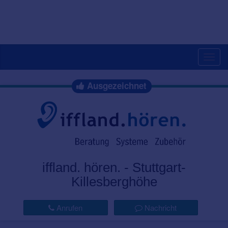
Togg
navig
Ausgezeichnet
iffland. hören. - Stuttgart-
Killesberghöhe
Anrufen
Nachricht