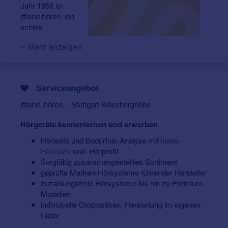
Jahr 1956 ist
iffland.hören. ein
echtes
Mehr anzeigen
Serviceangebot
iffland. hören. - Stuttgart-Killesberghöhe
Familienunternehmen. Seitdem verhelfen unsere
qualifizierten Mitarbeiter Menschen mit Hörminderungen
Hörgeräte kennenlernen und erwerben
zu einem
besseren Hörvermögen und Verstehen
.
Denn bei Gesprächen wieder mitreden zu können,
Hörtests und Bedürfnis-Analyse mit
ihabs-
Musik zu genießen und die Umwelt besser
Hörindex
und -Hörprofil
wahrzunehmen bedeutet
Lebensqualität
.
Sorgfältig zusammengestelltes Sortiment
geprüfte Marken-Hörsysteme führender Hersteller
Dieses Ziel und die Zufriedenheit unserer Kunden
zuzahlungsfreie Hörsysteme bis hin zu Premium-
befähigt uns zu immer neuen Maßstäben in der
Modellen
Hörgeräteversorgung.
Regelmäßige Schulungen und
individuelle Otoplastiken, Herstellung im eigenen
Weiterbildungen
unserer Mitarbeiter sind zentraler
Labor
Bestandteil für eine kompetente Beratung und
Ratenzahlung 0%-Finanzierung