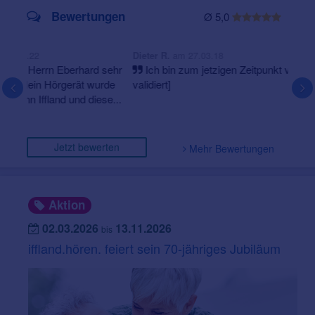
Bewertungen
Ø 5,0
am 27.03.18
Dieter R.
Ich bin zum jetzigen Zeitpunkt voll zufrieden. [per Post
validiert]
Jetzt bewerten
Mehr Bewertungen
Aktion
02.03.2026
13.11.2026
bis
iffland.hören. feiert sein 70-jähriges Jubiläum