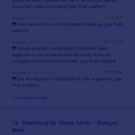
zu werden. Alles ist bestens! [per Post validiert]
am 29.11.17
Reiner R.
Sehr persönliche und kompetente Beratung. [per Post
validiert]
Was kosten Hörsysteme?
Das erklärt unser Experte im Video!
am 15.11.17
Horst B.
Wurde detailliert und gründlich informiert. Sehr
angenehme und professionelle Beratung. Kann ich
uneingeschränkt weiterempfehlen. [per Post validiert]
am 07.10.17
Stefanie R.
Die Atmosphäre im Geschäft ist sehr angenehm. [per
Post validiert]
Vereinbaren Sie doch einen Termin.
Nutzen Sie hierfür
unsere Kontaktbox, rufen Sie an oder schicken Sie uns
Alle Bewertungen
Ihren Termin-Wunsch einfach online zu. Oder aber Sie
kommen bei uns vorbei.
Lyric Vertragspartner
Bewertung für iffland. hören. - Stuttgart
Mitte
Implant Nachsorge Centrum