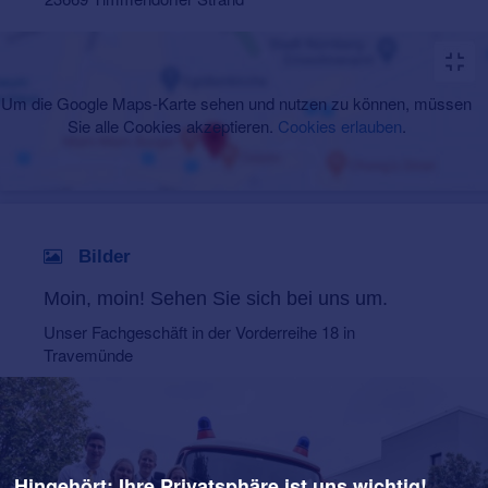
Um die Google Maps-Karte sehen und nutzen zu können, müssen
Sie alle Cookies akzeptieren.
Cookies erlauben
.
Bilder
Moin, moin! Sehen Sie sich bei uns um.
Unser Fachgeschäft in der Vorderreihe 18 in
Travemünde
Hingehört: Ihre Privatsphäre ist uns wichtig!