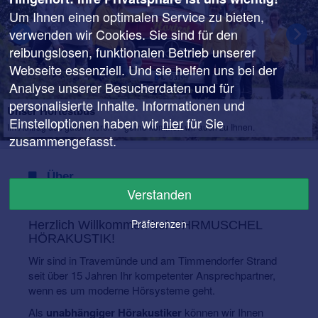
Um Ihnen einen optimalen Service zu bieten,
verwenden wir Cookies. Sie sind für den
reibungslosen, funktionalen Betrieb unserer
Webseite essenziell. Und sie helfen uns bei der
Analyse unserer Besucherdaten und für
personalisierte Inhalte. Informationen und
Unser Hörtestbus
Einstelloptionen haben wir
hier
für Sie
Im Auftrag des guten Hörens - gerne kommen wir auch zu Ihnen.
zusammengefasst.
Über
Verstanden
Ohrmuschel Hörakustik - Timmendorfer Strand
Präferenzen
Herzlich Willkommen bei OHRMUSCHEL
HÖRAKUSTIK!
Wir sind in Travemünde und am Timmendorfer Strand
seit über 15 Jahren Ihr kompetenter Ansprechpartner,
wenn es um moderne Hörsysteme geht.
Als
unabhängiger Hörakustiker
können wir Ihnen