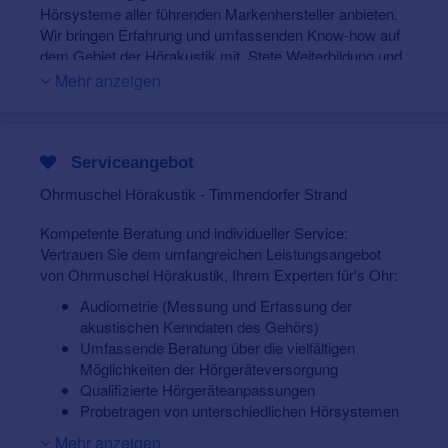
Hörsysteme aller führenden Markenhersteller anbieten.
Wir bringen Erfahrung und umfassenden Know-how auf
dem Gebiet der Hörakustik mit. Stete Weiterbildung und
Qualifizierung ist für alle Mitarbeiter selbstverständlich.
Mehr anzeigen
Wir nehmen uns die Zeit die Sie brauchen.
Das für Sie
perfekt angepaßte Hörsystem
muss mit
Bedacht ausgewählt werden, um ein rundum
Serviceangebot
zufriedenstellendes und langanhaltendes Ergebnis zu
erzielen. Erst wenn Sie zufrieden sind, sind wir es auch.
Ohrmuschel Hörakustik - Timmendorfer Strand
"Der Mensch hört nicht nur mit den Ohren, er hört vor
Kompetente Beratung und individueller Service:
allem zwischen den Ohren."
Vertrauen Sie dem umfangreichen Leistungsangebot
von Ohrmuschel Hörakustik, Ihrem Experten für's Ohr:
Sie möchten uns kennenlernen? Dann nutzen Sie gleich
die
Kontaktbox oben rechts
, um einen unverbindlichen
Audiometrie (Messung und Erfassung der
Kennenlerntermin zu vereinbaren.
akustischen Kenndaten des Gehörs)
Umfassende Beratung über die vielfältigen
Bei einer Tasse Kaffee nehmen wir uns Zeit, um Sie
Möglichkeiten der Hörgeräteversorgung
kompetent und individuell
zu beraten.
Qualifizierte Hörgeräteanpassungen
Wir freuen uns auf Sie!
Probetragen von unterschiedlichen Hörsystemen
breite Produktpalette
Mehr anzeigen