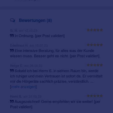
Nachsorge und Service über den gesamten
Ihre Julia Scheibe-Rüdebusch, Hörakustik-Meisterin
Nutzungszeitraum
Hörgerätereparaturen
Tinnitusversorgungen
Bewertungen (8)
Gehörschutz
Ohrpaßstücke
am 12.10.23
G. H.
Hörgerätezubehör
In Ordnung. [per Post validiert]
kostenloser Hörtest
am 12.07.23
Edeltraut H.
Eine intensive Beratung, für alles was der Kunde
wissen muss. Besser geht es nicht. [per Post validiert]
am 28.06.23
Helga E.
Sobald ich bei Herrn S. in seinem Raum bin, werde
ich ruhiger und mein Vertrauen ist sofort da. Er vermittelt
mir die Hörgeräte sachlich präzise, verständlich. ...
[
mehr anzeigen
]
am 31.05.23
Hans S.
Ausgezeichnet! Gerne empfehlen wir sie weiter! [per
Post validiert]