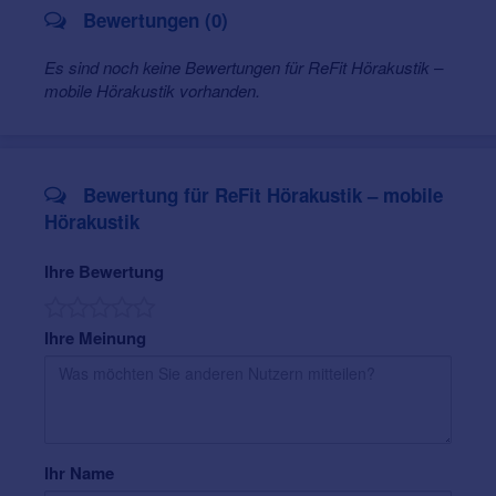
Bewertungen (0)
Objektive Hörgeräte-Messungen
Hörgeräte-Anpassung anhand objektiver
Es sind noch keine Bewertungen für ReFit Hörakustik –
Messverfahren
mobile Hörakustik vorhanden.
Messungen vor, während und nach der
Einstellung
Erstellung übertragbarer und reproduzierbarer
Hörprofile
Bewertung für ReFit Hörakustik – mobile
Nachvollziehbare und messbare
Anpassungsergebnisse
Hörakustik
Höranalyse und Beratung
Ihre Bewertung
Persönliche Beratung in ruhiger Umgebung
Ausführliche Analyse des individuellen
Hörvermögens
Ihre Meinung
Beantwortung aller Fragen ohne Zeitdruck
Herstellerunabhängige Versorgung
Fokus auf die optimale Einstellung bestehender
Hörgeräte
Ihr Name
Empfehlung neuer Hörgeräte ausschließlich bei