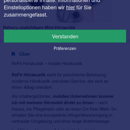
Einstelloptionen haben wir
hier
für Sie
zusammengefasst.
Nahezu unsichtbare Mini-Hörgeräte
Ideale Hörlösungen für Menschen, die Wert auf Diskretion legen!
Verstanden
Präferenzen
Über
ReFit Hörakustik – mobile Hörakustik
ReFit Hörakustik
steht für persönliche Betreuung,
moderne Hörakustik und einen Service, der sich an
Ihrem Alltag orientiert.
Als inhabergeführtes,
mobiles Unternehmen
komme
ich mit meinem Hörmobil direkt zu Ihnen
– nach
Hause, ins Pflegeheim oder an einen Ort Ihrer Wahl. So
erhalten Sie eine kompetente Hörgeräteversorgung in
vertrauter Umgebung und ohne lange Anfahrtswege.
Im Mittelpunkt meiner Arbeit steht die objektive