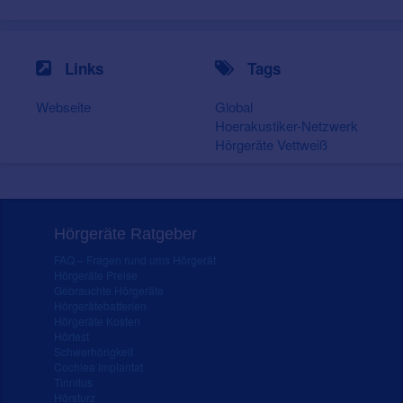
Links
Tags
Webseite
Global
Hoerakustiker-Netzwerk
Hörgeräte Vettweiß
Hörgeräte Ratgeber
FAQ – Fragen rund ums Hörgerät
Hörgeräte Preise
Gebrauchte Hörgeräte
Hörgerätebatterien
Hörgeräte Kosten
Hörtest
Schwerhörigkeit
Cochlea Implantat
Tinnitus
Hörsturz