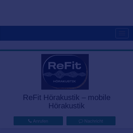
Togg
navig
ReFit Hörakustik – mobile
Hörakustik
Anrufen
Nachricht