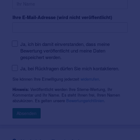
medizinischer bzw. technischer Notwendigkeit
Transparente Versorgung
Ihre E-Mail-Adresse (wird nicht veröffentlicht)
Keine verkaufsorientierte Beratung
Erhalt vorhandener Hörgeräte hat Vorrang vor
einem Neukauf
Fachlich begründete Empfehlungen
Ja, ich bin damit einverstanden, dass meine
Bewertung veröffentlicht und meine Daten
Krankenkassen-Service
gespeichert werden.
Unterstützung bei Leistungen der gesetzlichen
Krankenkassen
Ja, bei Rückfragen dürfen Sie mich kontaktieren.
Informationen zur Kostenübernahme und
Sie können Ihre Einwilligung jederzeit
widerrufen
.
Versorgung
Veröffentlicht werden Ihre Sterne-Wertung, Ihr
Hinweis:
Kommentar und Ihr Name. Es steht Ihnen frei, Ihren Namen
abzukürzen. Es gelten unsere
Bewertungsrichtlinien
.
Absenden