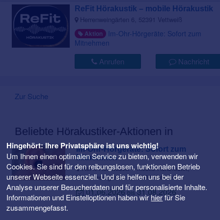
ReFit Hörakustik – mobile Hörakustik
Herrenweingärten 6, 52391 Vettweiß
Im-Ohr-Hörgeräte: Sofort zum
Aktion
Mitnehmen
Anrufen
Nachricht
Zur Suche
Beliebte Hörakustiker-Aktionen in
Hingehört: Ihre Privatsphäre ist uns wichtig!
Im-Ohr-Hörgeräte: Sofort zum
Um Ihnen einen optimalen Service zu bieten, verwenden wir
Mitnehmen
Cookies. Sie sind für den reibungslosen, funktionalen Betrieb
ReFit Hörakustik – mobile Hörakustik,
unserer Webseite essenziell. Und sie helfen uns bei der
Herrenweingärten 6, 52391 Vettweiß
Analyse unserer Besucherdaten und für personalisierte Inhalte.
01.06.2026
31.08.2026
bis
Informationen und Einstelloptionen haben wir
hier
für Sie
zusammengefasst.