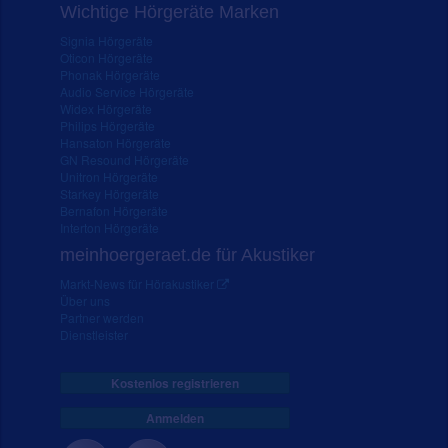
Wichtige Hörgeräte Marken
Signia Hörgeräte
Oticon Hörgeräte
Phonak Hörgeräte
Audio Service Hörgeräte
Widex Hörgeräte
Philips Hörgeräte
Hansaton Hörgeräte
GN Resound Hörgeräte
Unitron Hörgeräte
Starkey Hörgeräte
Bernafon Hörgeräte
Interton Hörgeräte
meinhoergeraet.de für Akustiker
Markt-News für Hörakustiker
Über uns
Partner werden
Dienstleister
Kostenlos registrieren
Anmelden