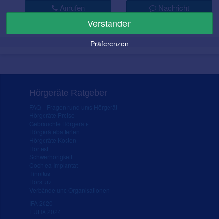
Anrufen
Nachricht
Verstanden
Präferenzen
Hörgeräte Ratgeber
FAQ – Fragen rund ums Hörgerät
Hörgeräte Preise
Gebrauchte Hörgeräte
Hörgerätebatterien
Hörgeräte Kosten
Hörtest
Schwerhörigkeit
Cochlea Implantat
Tinnitus
Hörsturz
Verbände und Organisationen
IFA 2020
EUHA 2024