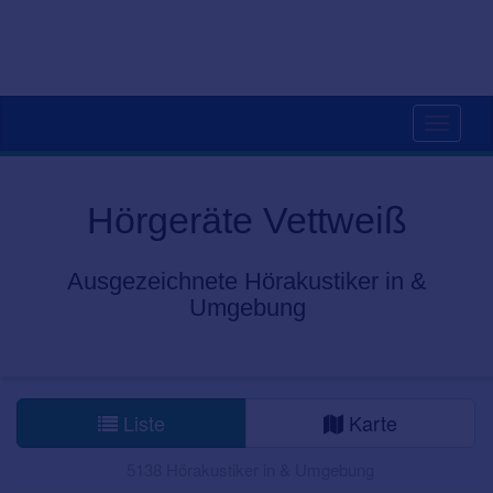
Toggle
navigati
Hörgeräte Vettweiß
Ausgezeichnete Hörakustiker in &
Umgebung
Liste
Karte
5138 Hörakustiker in & Umgebung