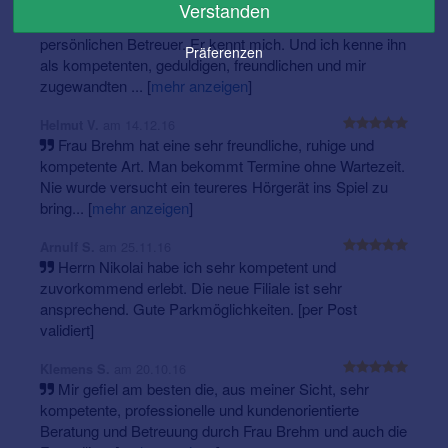
am 16.02.17
Johanna S.
Dienstag und Donnerstag: 08:00 Uhr bis 13:00 Uhr und
Verstanden
Ich hatte von Anfang an Herrn Nikolai als
14:00 Uhr bis 17:00 Uhr
persönlichen Betreuer. Er kennt mich. Und ich kenne ihn
Präferenzen
Oder vereinbaren Sie einen individuellen Termin. Nutzen
als kompetenten, geduldigen, freundlichen und mir
Sie dafür einfach die
Kontaktbox rechts
.
zugewandten ...
[
mehr anzeigen
]
am 14.12.16
Helmut V.
So finden Sie uns:
Frau Brehm hat eine sehr freundliche, ruhige und
kompetente Art. Man bekommt Termine ohne Wartezeit.
Unser Fachgeschäft in der
Berner Str. 16
finden Sie in
Nie wurde versucht ein teureres Hörgerät ins Spiel zu
den Räumen der Stiftung Hör- und Sprachförderung.
bring...
[
mehr anzeigen
]
Wenn Sie aus Richtung Heidingsfeld an der ersten
Ampel rechts in die Berner Straße abbiegen (nach ca.
am 25.11.16
Arnulf S.
700m rechts gegenüber "Gut Heuchelhof").
Herrn Nikolai habe ich sehr kompetent und
Öffentliche Verkehrsmittel:
zuvorkommend erlebt. Die neue Filiale ist sehr
ansprechend. Gute Parkmöglichkeiten. [per Post
Straßenbahn - Linie 3 Haltestelle "Athener Ring"
validiert]
dann nach 300m entlang der Berner Straße auf der
linken Seite
am 20.10.16
Klemens S.
Mir gefiel am besten die, aus meiner Sicht, sehr
kompetente, professionelle und kundenorientierte
Beratung und Betreuung durch Frau Brehm und auch die