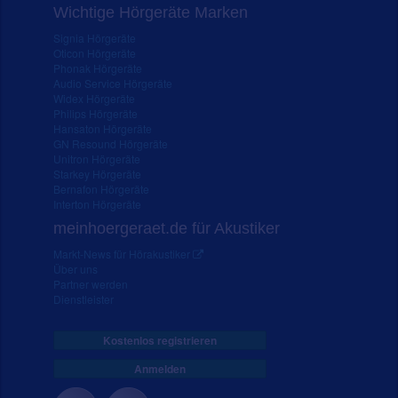
Wichtige Hörgeräte Marken
Signia Hörgeräte
Oticon Hörgeräte
Phonak Hörgeräte
Audio Service Hörgeräte
Widex Hörgeräte
Philips Hörgeräte
Hansaton Hörgeräte
GN Resound Hörgeräte
Unitron Hörgeräte
Starkey Hörgeräte
Bernafon Hörgeräte
Interton Hörgeräte
meinhoergeraet.de für Akustiker
Markt-News für Hörakustiker
Über uns
Partner werden
Dienstleister
Kostenlos registrieren
Anmelden