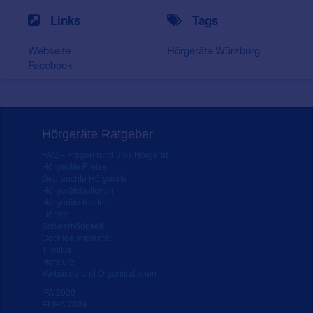
Links
Tags
Webseite
Hörgeräte Würzburg
Facebook
Hörgeräte Ratgeber
FAQ – Fragen rund ums Hörgerät
Hörgeräte Preise
Gebrauchte Hörgeräte
Hörgerätebatterien
Hörgeräte Kosten
Hörtest
Schwerhörigkeit
Cochlea Implantat
Tinnitus
Hörsturz
Verbände und Organisationen
IFA 2020
EUHA 2024