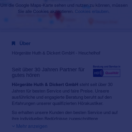
Um die Google Maps-Karte sehen und nutzen zu können, müssen
Sie alle Cookies akzeptieren.
Cookies erlauben
.
Über
Hörgeräte Huth & Dickert GmbH - Heuchelhof
Seit über 30 Jahren Partner für
gutes hören
Hörgeräte Huth & Dickert GmbH
steht seit über 30
Jahren für besten Service und faire Preise. Unsere
ausführliche und engagierte Beratung beruht auf den
Erfahrungen unserer qualifizierten Hörakustiker.
So erhalten unsere Kunden den besten Service und auf
ihre individuellen Bedürfnisse zugeschnittene
Hörsysteme. Wir kümmern uns mit viel
Geduld und
Mehr anzeigen
Fingerspitzengefühl
darum, dass Sie unser